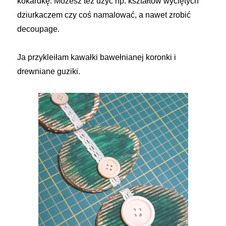
kokardkę. Możesz też użyć np. kształtów wyciętych
dziurkaczem czy coś namalować, a nawet zrobić
decoupage.
Ja przykleiłam kawałki bawełnianej koronki i
drewniane guziki.