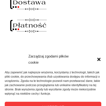
Zarządzaj zgodami plików
NAWIAS OTWARTY
cookie
rozwiń
SKLEP
menu
Aby zapewnić jak najlepsze wrażenia, korzystamy z technologii, takich jak
potomne
pliki cookie, do przechowywania i/lub uzyskiwania dostępu do informacji o
rozwiń
KREATYWNIE
urządzeniu. Zgoda na te technologie pozwoli nam przetwarzać dane, takie
menu
jak zachowanie podczas przeglądania lub unikalne identyfikatory na tej
potomne
stronie. Brak wyrażenia zgody lub wycofanie zgody może niekorzystnie
rozwiń
KULTURALNIE
wpłynąć na niektóre cechy i funkcje.
menu
potomne
rozwiń
O MNIE