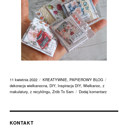
Data
Kategorie
Tagi
11 kwietnia 2022
KREATYWNIE
,
PAPIEROWY BLOG
publikacji
dekoracja wielkanocna
,
DIY
,
Inspiracja DIY
,
Wielkanoc
,
z
do
makulatury
,
z recyklingu
,
Zrób To Sam
Dodaj komentarz
Inspiracja
Zrób
To
Sam
–
KONTAKT
makulaturow