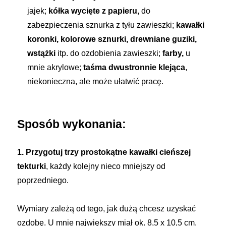
jajek;
kółka wycięte z papieru,
do
zabezpieczenia sznurka z tyłu zawieszki;
kawałki
koronki, kolorowe sznurki, drewniane guziki,
wstążki
itp. do ozdobienia zawieszki;
farby,
u
mnie akrylowe;
taśma dwustronnie klejąca
,
niekonieczna, ale może ułatwić pracę.
Sposób wykonania:
1. Przygotuj trzy prostokątne kawałki cieńszej
tekturki
, każdy kolejny nieco mniejszy od
poprzedniego.
Wymiary zależą od tego, jak dużą chcesz uzyskać
ozdobę. U mnie największy miał ok. 8,5 x 10,5 cm.