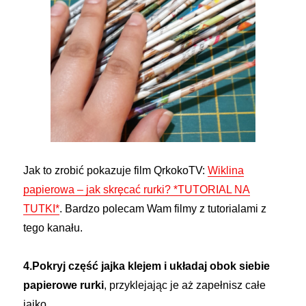
Jak to zrobić pokazuje film QrkokoTV:
Wiklina
papierowa – jak skręcać rurki? *TUTORIAL NA
TUTKI*
. Bardzo polecam Wam filmy z tutorialami z
tego kanału.
4.Pokryj część jajka klejem i układaj obok siebie
papierowe rurki
, przyklejając je aż zapełnisz całe
jajko.