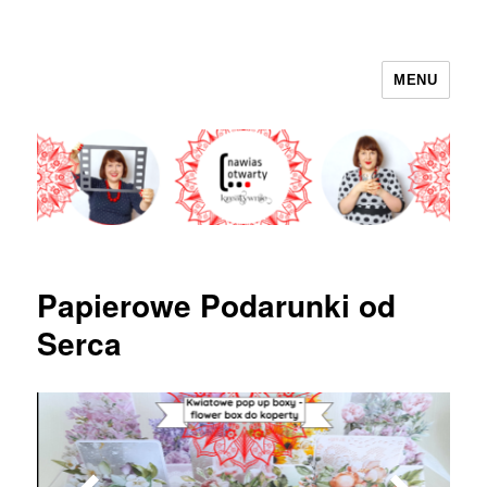
MENU
nawias otwarty
Papierowe Podarunki od
Serca