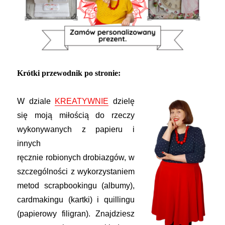
Krótki przewodnik po stronie:
W dziale
KREATYWNIE
dzielę
się moją miłością do rzeczy
wykonywanych z papieru i
innych
ręcznie
robionych
drobiazgów, w
szczególności z wykorzystaniem
metod scrapbookin
gu (albumy),
cardmakingu (kartki) i quillingu
(papie
rowy filigran). Znajdziesz