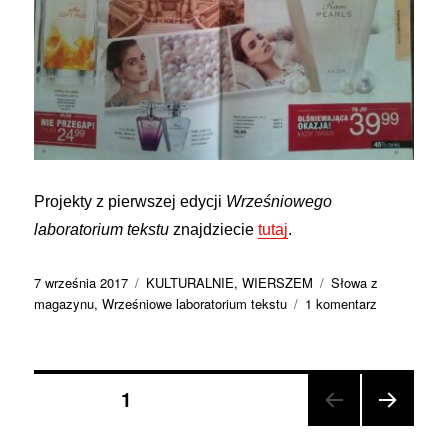
Projekty z pierwszej edycji
Wrześniowego
laboratorium tekstu
znajdziecie
tutaj
.
Data
Kategorie
Tagi
7 września 2017
KULTURALNIE
,
WIERSZEM
Słowa z
publikacji
do
magazynu
,
Wrześniowe laboratorium tekstu
1 komentarz
Wrześniowe
laboratorium
tekstu
Nawigacja
2017:
STRONA
1
Słowa
z
NAST
po