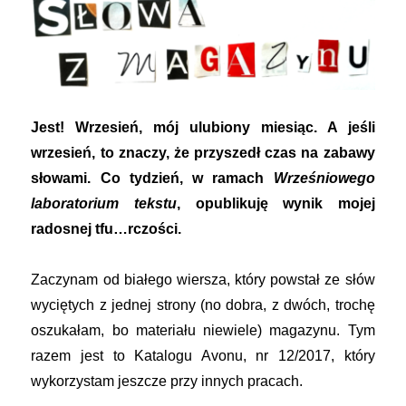
smokami”,
cz.
I,
George
R.
R.
Jest! Wrzesień, mój ulubiony miesiąc. A jeśli
Martin
wrzesień, to znaczy, że przyszedł czas na zabawy
słowami. Co tydzień, w ramach
Wrześniowego
laboratorium tekstu
, opublikuję wynik mojej
radosnej tfu…rczości.
Zaczynam od białego wiersza, który powstał ze słów
wyciętych z jednej strony (no dobra, z dwóch, trochę
oszukałam, bo materiału niewiele) magazynu. Tym
razem jest to Katalogu Avonu, nr 12/2017, który
wykorzystam jeszcze przy innych pracach.