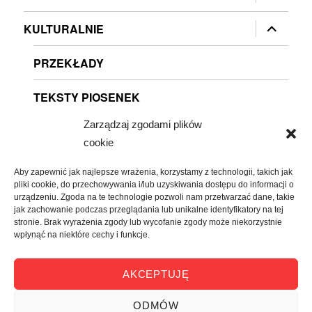
menu
potomne
rozwiń
KULTURALNIE
menu
potomne
PRZEKŁADY
TEKSTY PIOSENEK
Zarządzaj zgodami plików
RECENZJE
cookie
ARTYKUŁY
Aby zapewnić jak najlepsze wrażenia, korzystamy z technologii, takich jak
pliki cookie, do przechowywania i/lub uzyskiwania dostępu do informacji o
PROZĄ
urządzeniu. Zgoda na te technologie pozwoli nam przetwarzać dane, takie
jak zachowanie podczas przeglądania lub unikalne identyfikatory na tej
stronie. Brak wyrażenia zgody lub wycofanie zgody może niekorzystnie
WIERSZEM
wpłynąć na niektóre cechy i funkcje.
rozwiń
O MNIE
AKCEPTUJĘ
menu
potomne
ODMÓW
nawias otwarty
POLITYKA PRYWATNOŚĆI
Dumnie