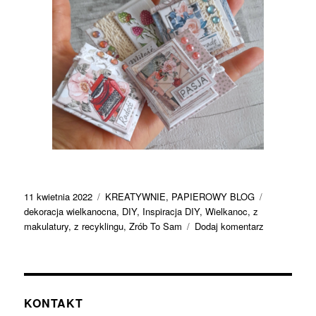
Data
Kategorie
Tagi
11 kwietnia 2022
KREATYWNIE
,
PAPIEROWY BLOG
publikacji
dekoracja wielkanocna
,
DIY
,
Inspiracja DIY
,
Wielkanoc
,
z
do
makulatury
,
z recyklingu
,
Zrób To Sam
Dodaj komentarz
Inspiracja
Zrób
To
Sam
–
KONTAKT
makulaturow