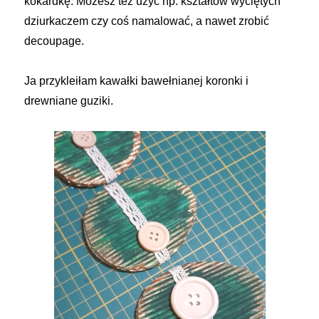
kokardkę. Możesz też użyć np. kształtów wyciętych
dziurkaczem czy coś namalować, a nawet zrobić
decoupage.
Ja przykleiłam kawałki bawełnianej koronki i
drewniane guziki.