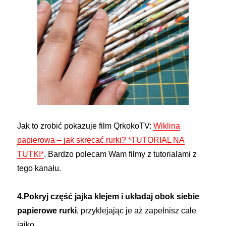
Jak to zrobić pokazuje film QrkokoTV:
Wiklina
papierowa – jak skręcać rurki? *TUTORIAL NA
TUTKI*
. Bardzo polecam Wam filmy z tutorialami z
tego kanału.
4.Pokryj część jajka klejem i układaj obok siebie
papierowe rurki
, przyklejając je aż zapełnisz całe
jajko.