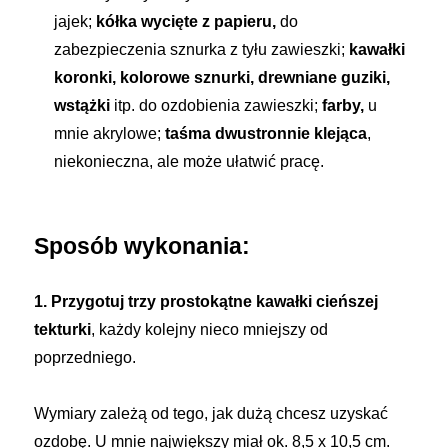
jajek;
kółka wycięte z papieru,
do
zabezpieczenia sznurka z tyłu zawieszki;
kawałki
koronki, kolorowe sznurki, drewniane guziki,
wstążki
itp. do ozdobienia zawieszki;
farby,
u
mnie akrylowe;
taśma dwustronnie klejąca
,
niekonieczna, ale może ułatwić pracę.
Sposób wykonania:
1. Przygotuj trzy prostokątne kawałki cieńszej
tekturki
, każdy kolejny nieco mniejszy od
poprzedniego.
Wymiary zależą od tego, jak dużą chcesz uzyskać
ozdobę. U mnie największy miał ok. 8,5 x 10,5 cm.