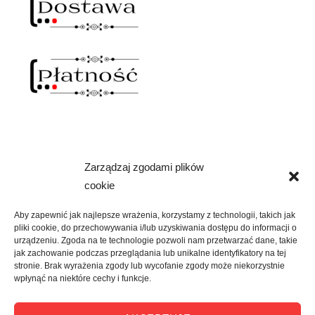
Zarządzaj zgodami plików
NAWIAS OTWARTY
cookie
rozwiń
SKLEP
menu
Aby zapewnić jak najlepsze wrażenia, korzystamy z technologii, takich jak
potomne
pliki cookie, do przechowywania i/lub uzyskiwania dostępu do informacji o
rozwiń
KREATYWNIE
urządzeniu. Zgoda na te technologie pozwoli nam przetwarzać dane, takie
menu
jak zachowanie podczas przeglądania lub unikalne identyfikatory na tej
potomne
stronie. Brak wyrażenia zgody lub wycofanie zgody może niekorzystnie
rozwiń
KULTURALNIE
wpłynąć na niektóre cechy i funkcje.
menu
potomne
rozwiń
O MNIE