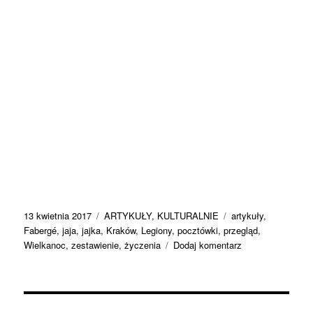
Data
Kategorie
Tagi
13 kwietnia 2017
ARTYKUŁY
,
KULTURALNIE
artykuły
,
publikacji
Fabergé
,
jaja
,
jajka
,
Kraków
,
Legiony
,
pocztówki
,
przegląd
,
do
Wielkanoc
,
zestawienie
,
życzenia
Dodaj komentarz
Wielkanoc
sto
lat
temu,