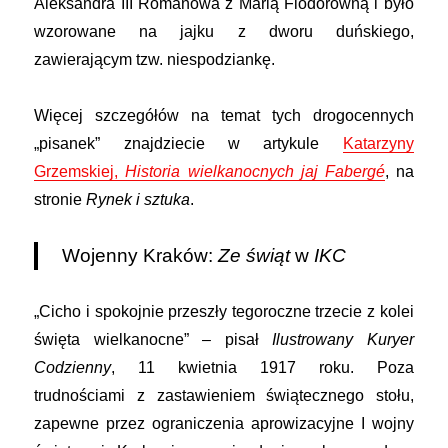
Aleksandra III Romanowa z Marią Fiodorowną i było
wzorowane na jajku z dworu duńskiego,
zawierającym tzw. niespodziankę.
Więcej szczegółów na temat tych drogocennych
„pisanek” znajdziecie w artykule
Katarzyny
Grzemskiej,
Historia wielkanocnych jaj Fabergé
, na
stronie
Rynek i sztuka
.
Wojenny Kraków:
Ze świąt
w
IKC
„Cicho i spokojnie przeszły tegoroczne trzecie z kolei
święta wielkanocne” – pisał
Ilustrowany Kuryer
Codzienny
, 11 kwietnia 1917 roku. Poza
trudnościami z zastawieniem świątecznego stołu,
zapewne przez ograniczenia aprowizacyjne I wojny