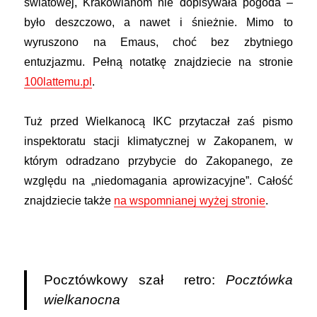
światowej, Krakowianom nie dopisywała pogoda –
było deszczowo, a nawet i śnieżnie. Mimo to
wyruszono na Emaus, choć bez zbytniego
entuzjazmu. Pełną notatkę znajdziecie na stronie
100lattemu.pl
.
Tuż przed Wielkanocą IKC przytaczał zaś pismo
inspektoratu stacji klimatycznej w Zakopanem, w
którym odradzano przybycie do Zakopanego, ze
względu na „niedomagania aprowizacyjne”. Całość
znajdziecie także
na wspomnianej wyżej stronie
.
Pocztówkowy szał retro:
Pocztówka
wielkanocna