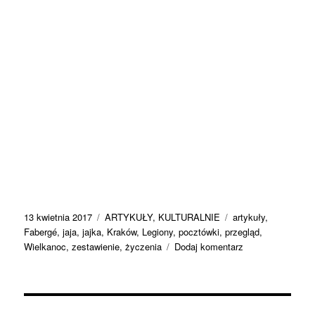
Data
Kategorie
Tagi
13 kwietnia 2017
ARTYKUŁY
,
KULTURALNIE
artykuły
,
publikacji
Fabergé
,
jaja
,
jajka
,
Kraków
,
Legiony
,
pocztówki
,
przegląd
,
do
Wielkanoc
,
zestawienie
,
życzenia
Dodaj komentarz
Wielkanoc
sto
lat
temu,