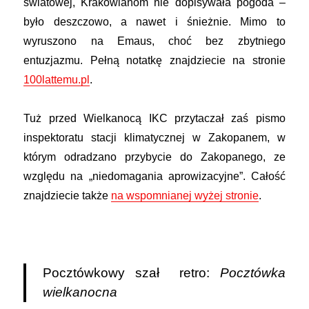
światowej, Krakowianom nie dopisywała pogoda –
było deszczowo, a nawet i śnieżnie. Mimo to
wyruszono na Emaus, choć bez zbytniego
entuzjazmu. Pełną notatkę znajdziecie na stronie
100lattemu.pl
.
Tuż przed Wielkanocą IKC przytaczał zaś pismo
inspektoratu stacji klimatycznej w Zakopanem, w
którym odradzano przybycie do Zakopanego, ze
względu na „niedomagania aprowizacyjne”. Całość
znajdziecie także
na wspomnianej wyżej stronie
.
Pocztówkowy szał retro:
Pocztówka
wielkanocna