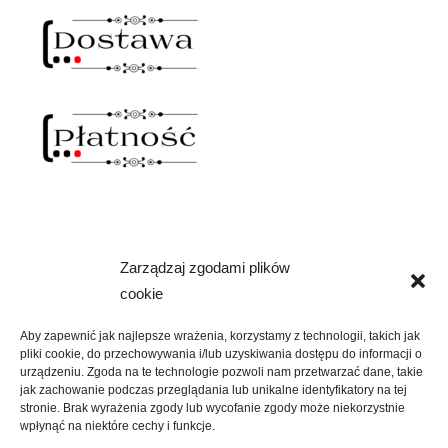
Zarządzaj zgodami plików
NAWIAS OTWARTY
cookie
rozwiń
SKLEP
menu
Aby zapewnić jak najlepsze wrażenia, korzystamy z technologii, takich jak
potomne
pliki cookie, do przechowywania i/lub uzyskiwania dostępu do informacji o
rozwiń
KREATYWNIE
urządzeniu. Zgoda na te technologie pozwoli nam przetwarzać dane, takie
menu
jak zachowanie podczas przeglądania lub unikalne identyfikatory na tej
potomne
stronie. Brak wyrażenia zgody lub wycofanie zgody może niekorzystnie
rozwiń
KULTURALNIE
wpłynąć na niektóre cechy i funkcje.
menu