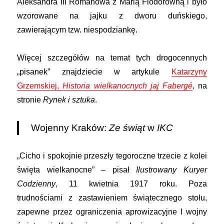
Aleksandra III Romanowa z Marią Fiodorowną i było
wzorowane na jajku z dworu duńskiego,
zawierającym tzw. niespodziankę.
Więcej szczegółów na temat tych drogocennych
„pisanek” znajdziecie w artykule
Katarzyny
Grzemskiej,
Historia wielkanocnych jaj Fabergé
, na
stronie
Rynek i sztuka
.
Wojenny Kraków:
Ze świąt
w
IKC
„Cicho i spokojnie przeszły tegoroczne trzecie z kolei
święta wielkanocne” – pisał
Ilustrowany Kuryer
Codzienny
, 11 kwietnia 1917 roku. Poza
trudnościami z zastawieniem świątecznego stołu,
zapewne przez ograniczenia aprowizacyjne I wojny