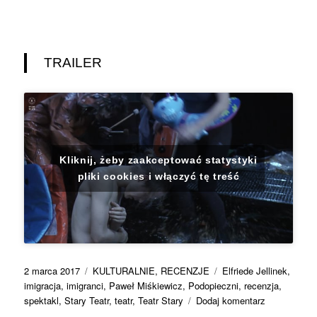
TRAILER
Kliknij, żeby zaakceptować statystyki
pliki cookies i włączyć tę treść
Data
Kategorie
Tagi
2 marca 2017
KULTURALNIE
,
RECENZJE
Elfriede Jellinek
,
publikacji
imigracja
,
imigranci
,
Paweł Miśkiewicz
,
Podopieczni
,
recenzja
,
do
spektakl
,
Stary Teatr
,
teatr
,
Teatr Stary
Dodaj komentarz
Inni