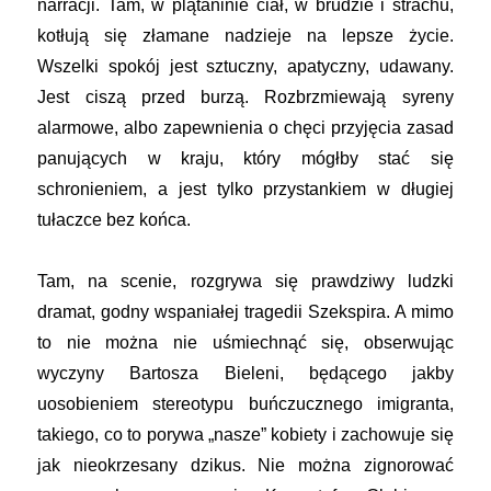
narracji. Tam, w plątaninie ciał, w brudzie i strachu,
kotłują się złamane nadzieje na lepsze życie.
Wszelki spokój jest sztuczny, apatyczny, udawany.
Jest ciszą przed burzą. Rozbrzmiewają syreny
alarmowe, albo zapewnienia o chęci przyjęcia zasad
panujących w kraju, który mógłby stać się
schronieniem, a jest tylko przystankiem w długiej
tułaczce bez końca.
Tam, na scenie, rozgrywa się prawdziwy ludzki
dramat, godny wspaniałej tragedii Szekspira. A mimo
to nie można nie uśmiechnąć się, obserwując
wyczyny Bartosza Bieleni, będącego jakby
uosobieniem stereotypu buńczucznego imigranta,
takiego, co to porywa „nasze” kobiety i zachowuje się
jak nieokrzesany dzikus. Nie można zignorować