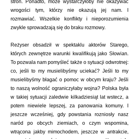
stron. Ponadto, może wystarczyłoby nie okazywać
wrogości tym, którzy nie okazują jej nam. I
rozmawiać. Wszelkie konflikty i nieporozumienia
zwykle sprowadzają się do braku rozmowy.
Reżyser obsadził w spektaklu aktorów Starego,
których zewnętrze warunki kwalifikują jako Słowian.
To pozwala nam pomyśleć także o sytuacji odwrotnej:
co, jeśli to my musielibyśmy uciekać? Jeśli to my
musielibyśmy błagać o pomoc w obcym kraju? Jeśli
to naszą wolność ograniczyłaby wojna? Polska była
w takiej sytuacji zaledwie kilkadziesiąt lat wstecz, a
potem niewiele lepszej, za panowania komuny. I
jeszcze wcześniej, gdy powstania rozniosły nasz
naród po obcych ziemiach, o czym wspomina,
wtrącona jakby mimochodem, jeszcze w antrakcie,