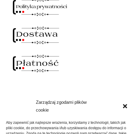
Zarządzaj zgodami plików
NAWIAS OTWARTY
cookie
rozwiń
SKLEP
menu
Aby zapewnić jak najlepsze wrażenia, korzystamy z technologii, takich jak
potomne
pliki cookie, do przechowywania i/lub uzyskiwania dostępu do informacji o
rozwiń
urządzeniu. Zgoda na te technologie pozwoli nam przetwarzać dane, takie