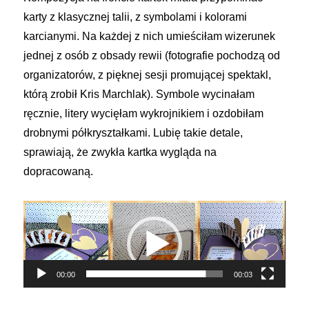
karty z klasycznej talii, z symbolami i kolorami
karcianymi. Na każdej z nich umieściłam wizerunek
jednej z osób z obsady rewii (fotografie pochodzą od
organizatorów, z pięknej sesji promującej spektakl,
którą zrobił Kris Marchlak). Symbole wycinałam
ręcznie, litery wycięłam wykrojnikiem i ozdobiłam
drobnymi półkryształkami. Lubię takie detale,
sprawiają, że zwykła kartka wygląda na
dopracowaną.
Odtwarzacz
video
00:00
00:03