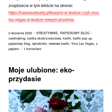
znajdziecie w tym tekście na stronie:
https://nawiasotwarty.pl/kasyno-w-teatrze-czyli-viva-
las-vegas-w-teatrze-nowym-proxima/
.
Data
Kategorie
Tagi
2 września 2022
KREATYWNIE
,
PAPIEROWY BLOG
publikacji
cardmaking
,
kartka okolicznościowa
,
kartki
,
kartki pop up
,
papierowy blog
,
rękodzielo
,
rewiowe kartki
,
Viva Las Vegas
,
z
do
papieru
1 komentarz
Kartki
inspirowane
spektaklem
Moje ulubione: eko-
Viva
Las
przydasie
Vegas