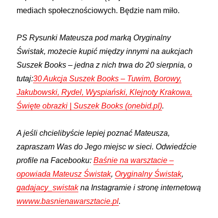
mediach społecznościowych. Będzie nam miło.
PS Rysunki Mateusza pod marką Oryginalny
Świstak, możecie kupić między innymi na aukcjach
Suszek Books – jedna z nich trwa do 20 sierpnia, o
tutaj:
30 Aukcja Suszek Books – Tuwim, Borowy,
Jakubowski, Rydel, Wyspiański, Klejnoty Krakowa,
Święte obrazki | Suszek Books (onebid.pl)
.
A jeśli chcielibyście lepiej poznać Mateusza,
zapraszam Was do Jego miejsc w sieci. Odwiedźcie
profile na Facebooku:
Baśnie na warsztacie –
opowiada Mateusz Świstak
,
Oryginalny Świstak
,
gadajacy_swistak
na Instagramie i stronę internetową
wwww.basnienawarsztacie.pl
.