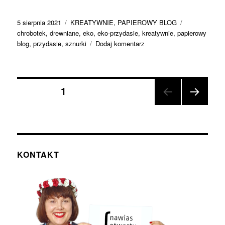
Data
Kategorie
Tagi
5 sierpnia 2021
KREATYWNIE
,
PAPIEROWY BLOG
publikacji
chrobotek
,
drewniane
,
eko
,
eko-przydasie
,
kreatywnie
,
papierowy
do
blog
,
przydasie
,
sznurki
Dodaj komentarz
Moje
ulubione:
eko-
Nawigacja
przydasie
STRONA
1
NAST
po
ĘPN
A
wpisach
STR
ONA
KONTAKT