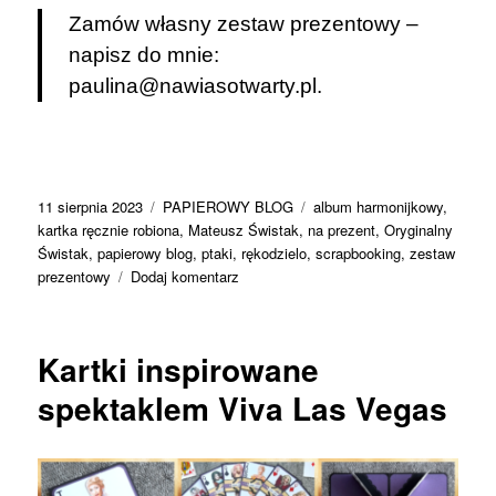
Zamów własny zestaw prezentowy –
napisz do mnie:
paulina@nawiasotwarty.pl
.
Data
Kategorie
Tagi
11 sierpnia 2023
PAPIEROWY BLOG
album harmonijkowy
,
publikacji
kartka ręcznie robiona
,
Mateusz Świstak
,
na prezent
,
Oryginalny
Świstak
,
papierowy blog
,
ptaki
,
rękodzielo
,
scrapbooking
,
zestaw
do
prezentowy
Dodaj komentarz
Ptasie
opowieści,
czyli
Kartki inspirowane
o
grafikach
spektaklem Viva Las Vegas
z
duszą