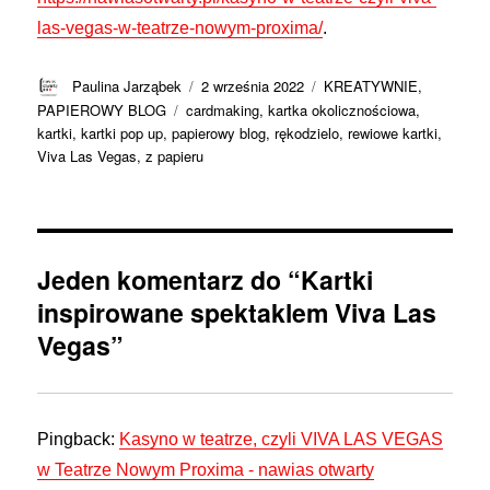
las-vegas-w-teatrze-nowym-proxima/
.
Autor
Data
Kategorie
Paulina Jarząbek
2 września 2022
KREATYWNIE
,
publikacji
Tagi
PAPIEROWY BLOG
cardmaking
,
kartka okolicznościowa
,
kartki
,
kartki pop up
,
papierowy blog
,
rękodzielo
,
rewiowe kartki
,
Viva Las Vegas
,
z papieru
Jeden komentarz do “Kartki
inspirowane spektaklem Viva Las
Vegas”
Pingback:
Kasyno w teatrze, czyli VIVA LAS VEGAS
w Teatrze Nowym Proxima - nawias otwarty