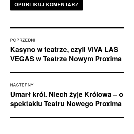
Nawigacja
POPRZEDNI
wpisu
Kasyno w teatrze, czyli VIVA LAS
Poprzedni
VEGAS w Teatrze Nowym Proxima
wpis:
NASTĘPNY
Umarł król. Niech żyje Królowa – o
Następny
spektaklu Teatru Nowego Proxima
wpis: