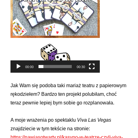
00:00
00:30
Jak Wam się podoba taki mariaż teatru z papierowym
rękodziełem? Bardzo ten projekt polubiłam, choć
teraz pewnie lepiej bym sobie go rozplanowała.
A moje wrażenia po spektaklu
Viva Las Vegas
znajdziecie w tym tekście na stronie:
https://nawiasotwarty.pl/kasyno-w-teatrze-czyli-viva-