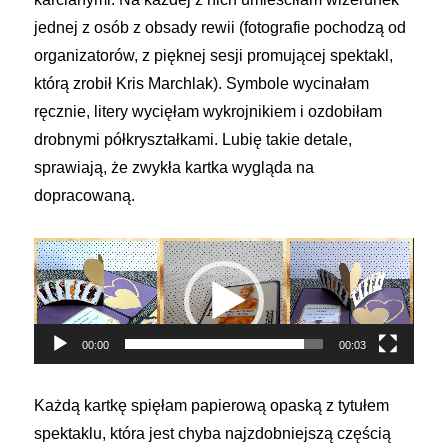
jednej z osób z obsady rewii (fotografie pochodzą od
organizatorów, z pięknej sesji promującej spektakl,
którą zrobił Kris Marchlak). Symbole wycinałam
ręcznie, litery wycięłam wykrojnikiem i ozdobiłam
drobnymi półkryształkami. Lubię takie detale,
sprawiają, że zwykła kartka wygląda na
dopracowaną.
Odtwarzacz
video
00:00
00:03
Każdą kartkę spięłam papierową opaską z tytułem
spektaklu, która jest chyba najzdobniejszą częścią