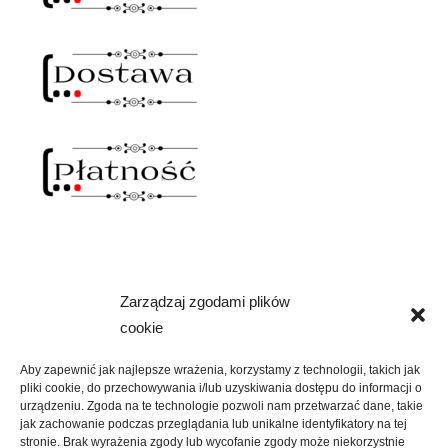
Zarządzaj zgodami plików
NAWIAS OTWARTY
cookie
rozwiń
SKLEP
menu
Aby zapewnić jak najlepsze wrażenia, korzystamy z technologii, takich jak
potomne
pliki cookie, do przechowywania i/lub uzyskiwania dostępu do informacji o
rozwiń
KREATYWNIE
urządzeniu. Zgoda na te technologie pozwoli nam przetwarzać dane, takie
menu
jak zachowanie podczas przeglądania lub unikalne identyfikatory na tej
potomne
stronie. Brak wyrażenia zgody lub wycofanie zgody może niekorzystnie