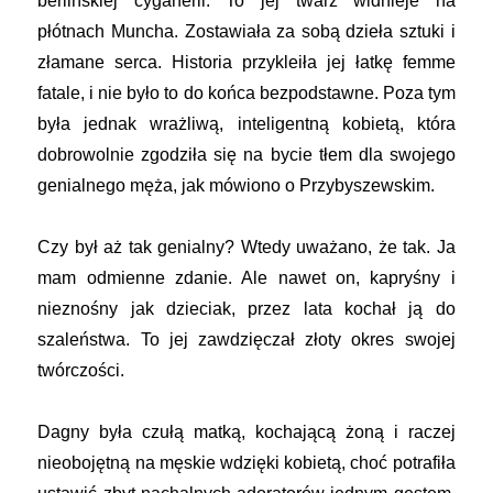
berlińskiej cyganerii. To jej twarz widnieje na
płótnach Muncha. Zostawiała za sobą dzieła sztuki i
złamane serca. Historia przykleiła jej łatkę femme
fatale, i nie było to do końca bezpodstawne. Poza tym
była jednak wrażliwą, inteligentną kobietą, która
dobrowolnie zgodziła się na bycie tłem dla swojego
genialnego męża, jak mówiono o Przybyszewskim.
Czy był aż tak genialny? Wtedy uważano, że tak. Ja
mam odmienne zdanie. Ale nawet on, kapryśny i
nieznośny jak dzieciak, przez lata kochał ją do
szaleństwa. To jej zawdzięczał złoty okres swojej
twórczości.
Dagny była czułą matką, kochającą żoną i raczej
nieobojętną na męskie wdzięki kobietą, choć potrafiła