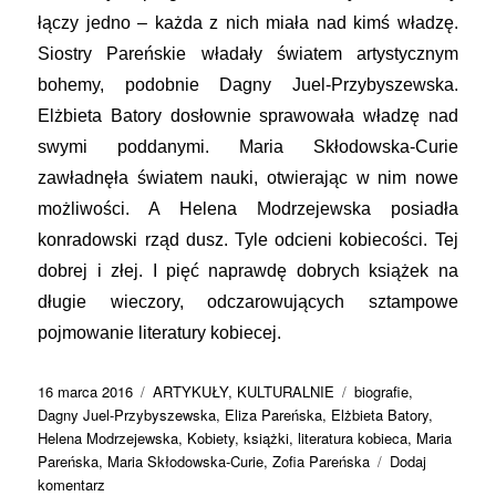
łączy jedno – każda z nich miała nad kimś władzę.
Siostry Pareńskie władały światem artystycznym
bohemy, podobnie Dagny Juel-Przybyszewska.
Elżbieta Batory dosłownie sprawowała władzę nad
swymi poddanymi. Maria Skłodowska-Curie
zawładnęła światem nauki, otwierając w nim nowe
możliwości. A Helena Modrzejewska posiadła
konradowski rząd dusz. Tyle odcieni kobiecości. Tej
dobrej i złej. I pięć naprawdę dobrych książek na
długie wieczory, odczarowujących sztampowe
pojmowanie literatury kobiecej.
Data
Kategorie
Tagi
16 marca 2016
ARTYKUŁY
,
KULTURALNIE
biografie
,
publikacji
Dagny Juel-Przybyszewska
,
Eliza Pareńska
,
Elżbieta Batory
,
Helena Modrzejewska
,
Kobiety
,
książki
,
literatura kobieca
,
Maria
Pareńska
,
Maria Skłodowska-Curie
,
Zofia Pareńska
Dodaj
do
komentarz