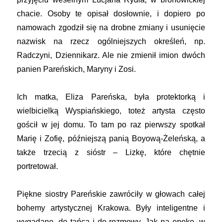
chacie. Osoby te opisał dosłownie, i dopiero po
namowach zgodził się na drobne zmiany i usunięcie
nazwisk na rzecz ogólniejszych określeń, np.
Radczyni, Dziennikarz. Ale nie zmienił imion dwóch
panien Pareńskich, Maryny i Zosi.
Ich matka, Eliza Pareńska, była protektorką i
wielbicielką Wyspiańskiego, toteż artysta często
gościł w jej domu. To tam po raz pierwszy spotkał
Marię i Zofię, późniejszą panią Boyową-Żeleńską, a
także trzecią z sióstr – Lizkę, które chętnie
portretował.
Piękne siostry Pareńskie zawróciły w głowach całej
bohemy artystycznej Krakowa. Były inteligentne i
wygadane, do tańca i do rozmowy. Jak na epokę, w