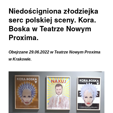
Niech
Niedościgniona złodziejka
żyje
Królowa
serc polskiej sceny. Kora.
–
Boska w Teatrze Nowym
o
spektaklu
Proxima.
Teatru
Nowego
Proxima
Obejrzane 29.06.2022 w Teatrze Nowym Proxima
w Krakowie.