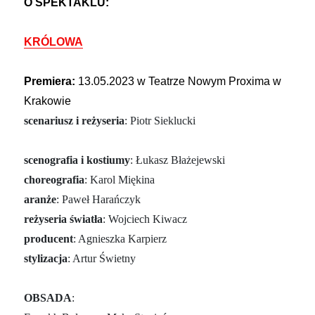
O SPEKTAKLU:
KRÓLOWA
Premiera:
13.05.2023 w Teatrze Nowym Proxima w
Krakowie
scenariusz i reżyseria
: Piotr Sieklucki
scenografia i kostiumy
: Łukasz Błażejewski
choreografia
: Karol Miękina
aranże
: Paweł Harańczyk
reżyseria światła
: Wojciech Kiwacz
producent
: Agnieszka Karpierz
stylizacja
: Artur Świetny
OBSADA
: