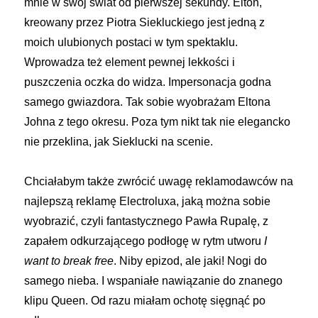
mnie w swój świat od pierwszej sekundy. Elton,
kreowany przez Piotra Siekluckiego jest jedną z
moich ulubionych postaci w tym spektaklu.
Wprowadza też element pewnej lekkości i
puszczenia oczka do widza. Impersonacja godna
samego gwiazdora. Tak sobie wyobrażam Eltona
Johna z tego okresu. Poza tym nikt tak nie elegancko
nie przeklina, jak Sieklucki na scenie.
Chciałabym także zwrócić uwagę reklamodawców na
najlepszą reklamę Electroluxa, jaką można sobie
wyobrazić, czyli fantastycznego Pawła Rupalę, z
zapałem odkurzającego podłogę w rytm utworu
I
want to break free
. Niby epizod, ale jaki! Nogi do
samego nieba. I wspaniałe nawiązanie do znanego
klipu Queen. Od razu miałam ochotę sięgnąć po