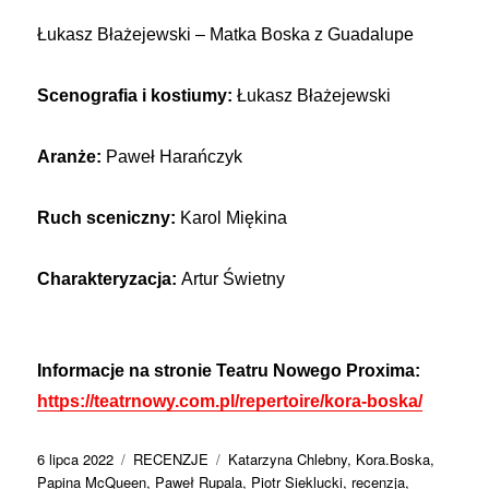
Łukasz Błażejewski – Matka Boska z Guadalupe
S
cenografia i kostiumy:
Łukasz Błażejewski
Aranże:
Paweł Harańczyk
Ruch sceniczny:
Karol Miękina
Charakteryzacja:
Artur Świetny
Informacje na stronie Teatru Nowego Proxima:
https://teatrnowy.com.pl/repertoire/kora-boska/
Data
Kategorie
Tagi
6 lipca 2022
RECENZJE
Katarzyna Chlebny
,
Kora.Boska
,
publikacji
Papina McQueen
,
Paweł Rupala
,
Piotr Sieklucki
,
recenzja
,