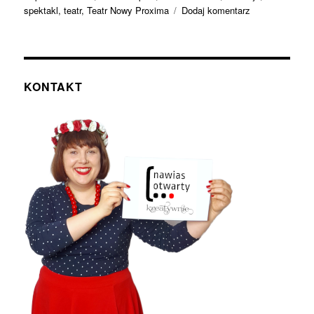
do
spektakl
,
teatr
,
Teatr Nowy Proxima
Dodaj komentarz
Niedościgniona
złodziejka
serc
polskiej
sceny.
KONTAKT
Kora.
Boska
w
Teatrze
Nowym
Proxima.