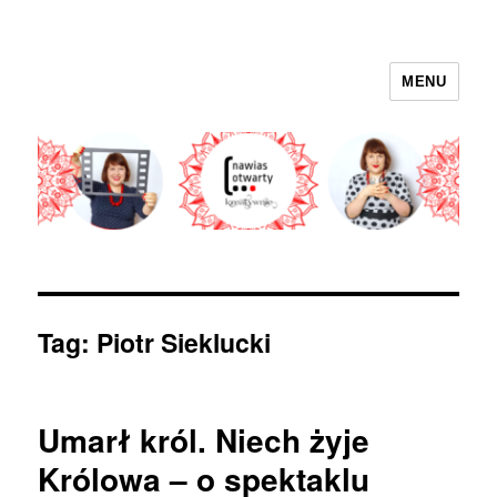
MENU
nawias otwarty
Tag:
Piotr Sieklucki
Umarł król. Niech żyje
Królowa – o spektaklu