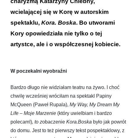
charyzmą Katarzyny Chlebny,
wcielającej się w Korę w autorskim
spektaklu,
Kora. Boska
. Bo utworami
Kory opowiedziała nie tylko o tej
artystce, ale i o współczesnej kobiecie.
W poczekalni wyobraźni
Bardzo długo nie widziałam teatru na żywo. I choć
chwilę wcześniej wróciłam na spektakl Papiny
McQueen (Paweł Rupala),
My Way, My Dream My
Life – Moje Marzenie
(który uwielbiam i bardzo
polecam!)
, to z
obaczenie
Kora.Boska
było jak powrót
do domu. Jest to też pierwszy tekst pospektaklowy, z