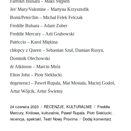
Farrokh Bulsara – Maks Stępień
Jer/ Mary/Valentine –
Martyna Krzysztofik
Bomi/Peter/Jim – Michał Felek Felczak
Freddie Bulsara –
Adam Zuber
Freddie Mercury – Arti Grabowski
Patriccio – Karol Miękina
chłopcy z Queen – Sebastian Szul, Damian Rusyn,
Dominik Olechowski
dr Atkinson – Marcin Mróz
Elton John – Piotr Sieklucki
degeneraci – Paweł Rupala, Mat Mosiala, Maciej Godoś,
Artur Wójcik, Artur Świetny
Data
Kategorie
Tagi
24 czerwca 2023
RECENZJE
,
KULTURALNIE
Freddie
publikacji
Mercury
,
Królowa
,
kulturalnie
,
Paweł Rupala
,
Piotr Sieklucki
,
do
recencja
,
spektakl
,
Teatr Nowy Proxima
Dodaj komentarz
Umarł
król.