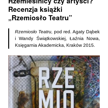
Rzemieślnicy czy artyści?
wojennej
rzeczywistości.
Recenzja książki
Psy
„Rzemiosło Teatru”
i
Ludzie
w
Łaźni
Rzemiosło Teatru,
pod red. Agaty Dąbek
Nowej.
i Wandy Świątkowskiej, Łaźnia Nowa,
Księgarnia Akademicka, Kraków 2015.