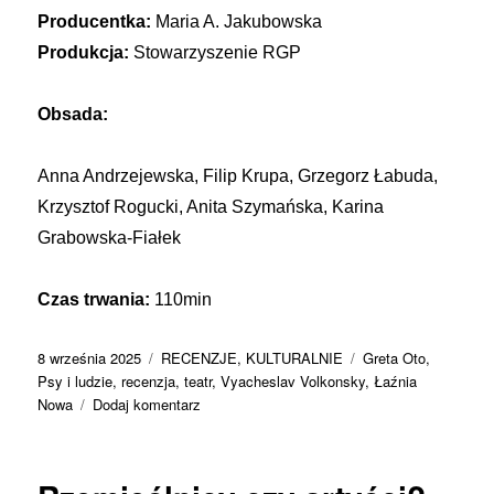
Producentka:
Maria A. Jakubowska
Produkcja:
Stowarzyszenie RGP
Obsada:
Anna Andrzejewska, Filip Krupa, Grzegorz Łabuda,
Krzysztof Rogucki, Anita Szymańska, Karina
Grabowska-Fiałek
Czas trwania:
110min
Data
Kategorie
Tagi
8 września 2025
RECENZJE
,
KULTURALNIE
Greta Oto
,
publikacji
Psy i ludzie
,
recenzja
,
teatr
,
Vyacheslav Volkonsky
,
Łaźnia
do
Nowa
Dodaj komentarz
(Nie)moralne
decyzje
w