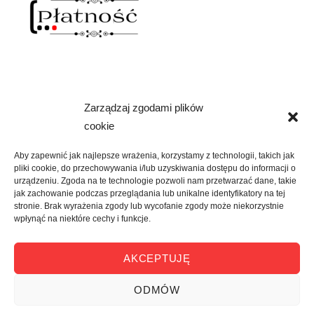
Zarządzaj zgodami plików
NAWIAS OTWARTY
cookie
rozwiń
SKLEP
menu
Aby zapewnić jak najlepsze wrażenia, korzystamy z technologii, takich jak
potomne
pliki cookie, do przechowywania i/lub uzyskiwania dostępu do informacji o
rozwiń
KREATYWNIE
urządzeniu. Zgoda na te technologie pozwoli nam przetwarzać dane, takie
menu
jak zachowanie podczas przeglądania lub unikalne identyfikatory na tej
potomne
stronie. Brak wyrażenia zgody lub wycofanie zgody może niekorzystnie
rozwiń
KULTURALNIE
wpłynąć na niektóre cechy i funkcje.
menu
potomne
rozwiń
O MNIE
AKCEPTUJĘ
menu
potomne
ODMÓW
nawias otwarty
POLITYKA PRYWATNOŚĆI
Dumnie
wspierane przez WordPress