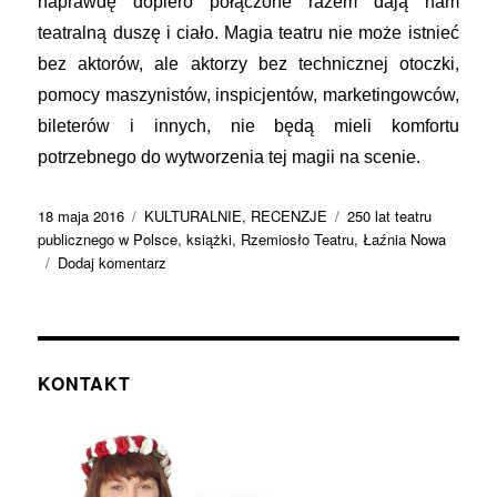
naprawdę dopiero połączone razem dają nam
teatralną duszę i ciało. Magia teatru nie może istnieć
bez aktorów, ale aktorzy bez technicznej otoczki,
pomocy maszynistów, inspicjentów, marketingowców,
bileterów i innych, nie będą mieli komfortu
potrzebnego do wytworzenia tej magii na scenie.
Data
Kategorie
Tagi
18 maja 2016
KULTURALNIE
,
RECENZJE
250 lat teatru
publikacji
publicznego w Polsce
,
książki
,
Rzemiosło Teatru
,
Łaźnia Nowa
do
Dodaj komentarz
Rzemieślnicy
czy
artyści?
Recenzja
książki
KONTAKT
„Rzemiosło
Teatru”