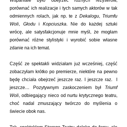
Wspaniale było obejrzeć różnych reżyserów,
porównać ich realizacje i tych samych aktorów w tak
odmiennych rolach, jak np. te z
Dekalogu
,
Triumfu
Woli
,
Głodu
i
Kopciuszka
. Nie do każdej sztuki
wrócę, ale satysfakcjonuje mnie myśl, że mogłam
porównać różne stylistyki i wyrobić sobie własne
zdanie na ich temat.
Część ze spektakli widziałam już wcześniej, część
zobaczyłam krótko po premierze, niektóre na pewno
będę chciała obejrzeć jeszcze raz. I jeszcze raz. I
jeszcze… Pozytywnym zaskoczeniem był
Triumf
Woli
, odbiegający nieco od nurtu krytycznego teatru,
choć nadal zmuszający twórczo do myślenia o
świecie obok nas.