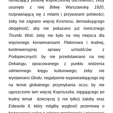
obnażający pustotę współczesnej duchowości; żeby
usunięto z niej
Bitwę Warszawską 1920
,
rozprawiającą się z mitami i przywarami polskości;
żeby nie zagrano więcej
Kosmosu
, demaskującego
obojętność; aby nie pokazano już ironicznego
Triumfu Woli
; żeby nie było na niej miejsca dla
więzionego konwenansami
Płatonowa
i trudnej,
kontrowersyjnej sprawy uchodźców z
Podopiecznych
; by nie przedstawiano na niej
Dekalogu
, opracowanego z punktu widzenia
odmiennego kręgu kulturowego; żeby nie
wystawiano
Głodu
, negatywnie wypowiadającego się
na temat globalnego przymykania oczu; by nie
ugoszczono tam więcej
Kopciuszka
, sięgającego po
trudny temat dziecięcej (i nie tylko) żałoby oraz
Edwarda II
, który mógłby wygłosić przemowę o