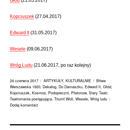
Głód
(21.03.2017)
Kopciuszek
(27.04.2017)
Edward II
(31.05.2017)
Wesele
(09.06.2017)
Wróg Ludu
(21.06.2017, po raz kolejny)
Data
Kategorie
Tagi
24 czerwca 2017
ARTYKUŁY
,
KULTURALNIE
Bitwa
publikacji
Warszawska 1920
,
Dekalog
,
Do Damaszku
,
Edward II
,
Głód
,
Kopciuszek
,
Kosmos
,
Podopieczni
,
Płatonow
,
Stary Teatr
,
Teatromania postępująca
,
Triumf Woli
,
Wesele
,
Wróg ludu
do
Dodaj komentarz
Teatromania
postępująca.
Część
VII,