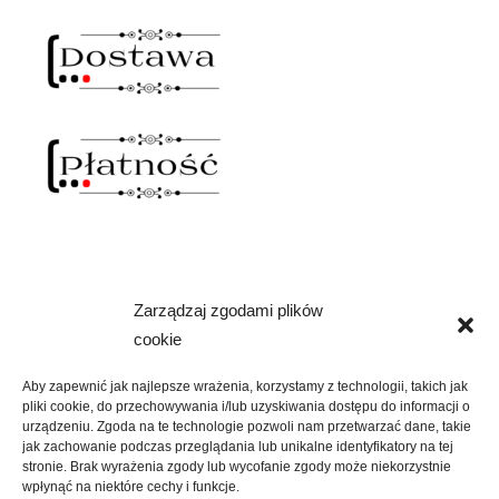
Zarządzaj zgodami plików
NAWIAS OTWARTY
cookie
rozwiń
SKLEP
menu
Aby zapewnić jak najlepsze wrażenia, korzystamy z technologii, takich jak
potomne
pliki cookie, do przechowywania i/lub uzyskiwania dostępu do informacji o
rozwiń
KREATYWNIE
urządzeniu. Zgoda na te technologie pozwoli nam przetwarzać dane, takie
menu
jak zachowanie podczas przeglądania lub unikalne identyfikatory na tej
potomne
stronie. Brak wyrażenia zgody lub wycofanie zgody może niekorzystnie
rozwiń
KULTURALNIE
wpłynąć na niektóre cechy i funkcje.
menu