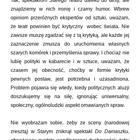
Tak, spektaklom Starego Teatru daleko do farsy, ale
znajdziemy w nich ironię i czarny humor. Wbrew
opiniom przeróżnych ekspertów od sztuki, uważam,
że teatr powinien być krytyczny wobec świata. Nie
zawsze muszę zgadzać się z tą krytyką, ale każde jej
zaznaczenie zmusza do uruchomienia własnych
szarych komórek i przemyślenia sprawy. I chociaż nie
lubię polityki w kabarecie i w sztuce, uważam, że
czasem jej obecność, choćby w formie krytyki
pewnych postaw, jest potrzebna i uzasadniona.
Problem pojawia się wtedy, kiedy politycznych aluzji
doszukujemy się na siłę, ignorując uniwersalny,
społeczny, ogólnoludzki aspekt omawianych spraw.
Nie wyobrażam sobie, żeby ze sceny (narodowej
zresztą) w Starym zniknął spektakl
Do Damaszku
,