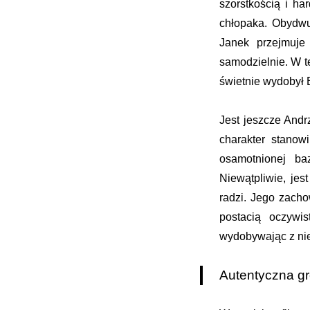
szorstkością i h
chłopaka. Obydwu 
Janek przejmuje
samodzielnie. W t
świetnie wydobył B
Jest jeszcze Andr
charakter stanow
osamotnionej ba
Niewątpliwie, je
radzi. Jego zach
postacią oczywi
wydobywając z niej
Autentyczna g