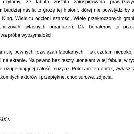
 czytamy, że fabuła została zainspirowana prawdziwy
bardziej nasila to grozę tej historii, której nie powstydziłby s
i King. Wiele tu odcieni szarości. Wiele przekroczonych grani
ychicznych, własnych ograniczeń. Dla bohaterów to prze
wa próba wytrzymałości.
m się pewnych rozwiązań fabularnych, i tak czułam niepokój
cji na ekranie. Na pewno bez reszty utonęłam w tej fabule, w ty
ie uzupełniającej całość muzyce. Polecam ten obraz, zwłaszc
komitych aktorów i przepiękne, choć surowe, zdjęcia.
16 r.