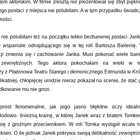
em aktorskim. W filmie zresztą nie prezentował się zbyt piękni
jego postaci z miejsca nie polubiłam. A w tym przypadku świadc
ności.
nie polubiłam też na początku lekko bezbarwnej postaci Jank
 wspaniale odnajdującego się w tej roli Bartosza Bielenię.
ji zmienia się i zachowanie Janka. Musi pokonać wiele barie
 zewnętrznych. Tego aktora pokochałam na wieki w ro
zy z
Płatonowa
Teatru Starego i demonicznego Edmunda w
Kró
elikatniej, chłopięcej urodzie nieraz pokazał na scenie, że stać 
adkowanie mu nie grozi.
rost fenomenalne, jak jego jasno błękitne oczy idealn
lodowo- śnieżną krainę, w której Janek wraz z bratem Tomki
się z groźnym przeciwnikiem. W roli Tomka wystąpił wcale n
ksen. O ile jednak Janek pokrywa swoją delikatność zewnętrz