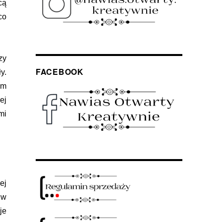
cą
co
zy
FACEBOOK
y.
am
ej
mi
ej
 w
je