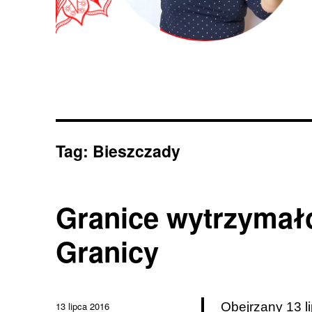
Tag:
Bieszczady
Granice wytrzymało
Granicy
Data
13 lipca 2016
Obejrzany 13 l