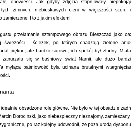
całej opowieści. Jak gdyby zdjęcia stopniowały niepokoją
 tych zimnych, niebieskawych cieni w większości scen, 
o zamierzone. I to z jakim efektem!
 gustu przełamanie sztampowego obrazu Bieszczad jako oa
j świeżości i ścieżek, po których chadzają zielone anioł
adal piękne, ale bardzo surowe, ich spokój był złudny. Miał
 zanurzała się w baśniowy świat Narnii, ale dużo bardzi
Ta myląca baśniowość była ucinana brutalnymi wtargnięcia
ości.
manta
o idealnie obsadzone role główne. Nie było w tej obsadzie żadn
arcin Dorociński, jako niebezpieczny nieznajomy, zamieszany
zygraniczne, po raz kolejny udowodnił, że poza urodą dysponu