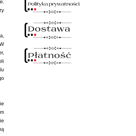
e.
zy
a,
 W
r,
li
lu
go
ie
em
ie
ną