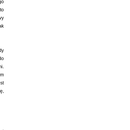
go
to
wy
ak
dy
do
i.
em
st
ę,