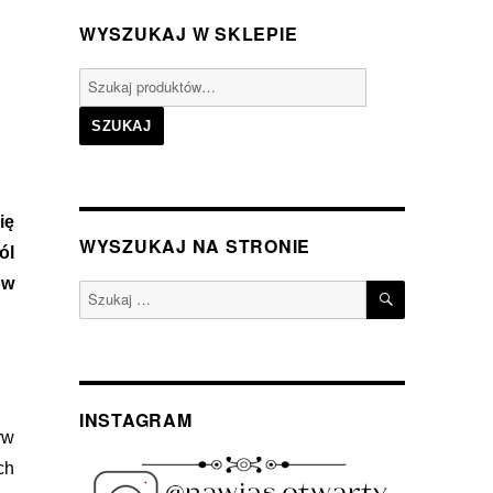
WYSZUKAJ W SKLEPIE
Szukaj:
SZUKAJ
ię
WYSZUKAJ NA STRONIE
ól
ów
SZUKAJ
Szukaj:
INSTAGRAM
rw
ch