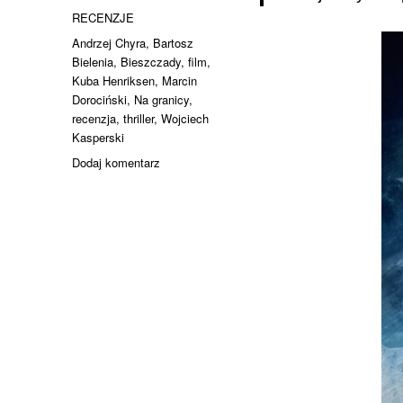
publikacji
Kategorie
RECENZJE
Tagi
Andrzej Chyra
,
Bartosz
Bielenia
,
Bieszczady
,
film
,
Kuba Henriksen
,
Marcin
Dorociński
,
Na granicy
,
recenzja
,
thriller
,
Wojciech
Kasperski
do
Dodaj komentarz
Granice
wytrzymałości.
Recenzja
filmu
Na
Granicy