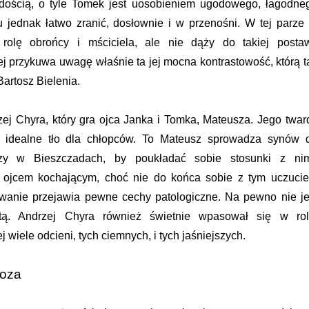
ardością, o tyle Tomek jest uosobieniem ugodowego, łagodne
jednak łatwo zranić, dosłownie i w przenośni. W tej parze 
 rolę obrońcy i mściciela, ale nie dąży do takiej posta
ej przykuwa uwagę właśnie ta jej mocna kontrastowość, którą t
artosz Bielenia.
zej Chyra, który gra ojca Janka i Tomka, Mateusza. Jego twar
i idealne tło dla chłopców. To Mateusz sprowadza synów 
zy w Bieszczadach, by poukładać sobie stosunki z nim
st ojcem kochającym, choć nie do końca sobie z tym uczuci
owanie przejawia pewne cechy patologiczne. Na pewno nie je
stą. Andrzej Chyra również świetnie wpasował się w rol
 wiele odcieni, tych ciemnych, i tych jaśniejszych.
roza