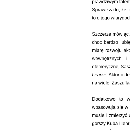
prawdziwym talent
Sprawił za to, że 
to o jego wiarygod
Szczerze mówiąc, 
choć bardzo lubię
miarę rozwoju akc
wewnętrznych i
efemerycznej Sas
Learze
. Aktor o d
na wiele. Zaszufl
Dodatkowo to wp
wpasowują się w 
musieli zmierzyć 
gorszy Kuba Henri