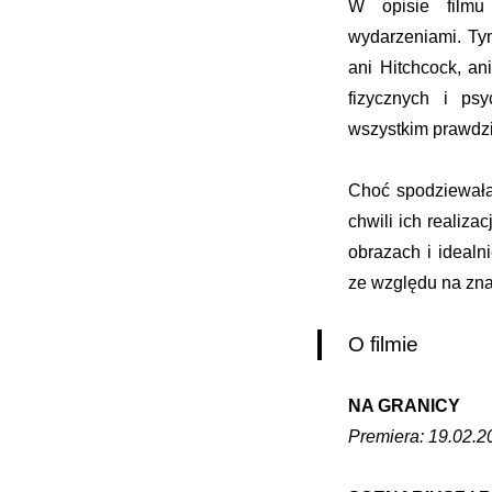
W opisie filmu
wydarzeniami. Tym 
ani Hitchcock, an
fizycznych i ps
wszystkim prawdzi
Choć spodziewała
chwili ich realiza
obrazach i idealn
ze względu na zna
O filmie
NA GRANICY
Premiera: 19.02.20