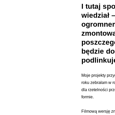
I tutaj sp
wiedział
ogromnemu
zmontowan
poszczeg
będzie do
podlinkuj
Moje projekty prz
roku zebrałam w r
dla rzetelności pr
formie.
Filmową wersję zn