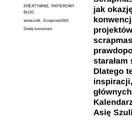
publikacji
Kategorie
KREATYWNIE
,
PAPIEROWY
jak okazj
BLOG
konwencją
Tagi
asiaszulik
,
Scrapmas2023
do
projektów
Dodaj komentarz
Podsumowanie
scrapmaso
moich
projektów
prawdopod
scrapmasowych
2023
starałam 
Dlatego t
inspiracji
głównych
Kalendar
Asię Szul