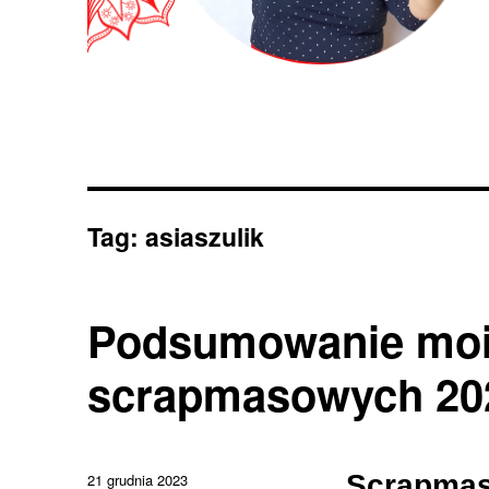
Tag:
asiaszulik
Podsumowanie moi
scrapmasowych 20
Data
Scrapmas 
21 grudnia 2023