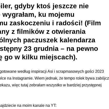
oiler, gdyby ktoś jeszcze nie
 – wygrałam, ku mojemu
 zaskoczeniu i radości! (Film
y z filmików z otwierania
ólnych paczuszek kalendarza
stępny 23 grudnia – na pewno
ę go w kilku miejscach).
ygotowane według inspiracji Asi i scrapmasowych gości 2023
olce na Instagramie. Wiem jednak, że tempo rolek bywa zabójc
zekazu, więc tutaj zebrałam wszystko w bardziej przystępnej
ajdziecie na moim kanale na YT: