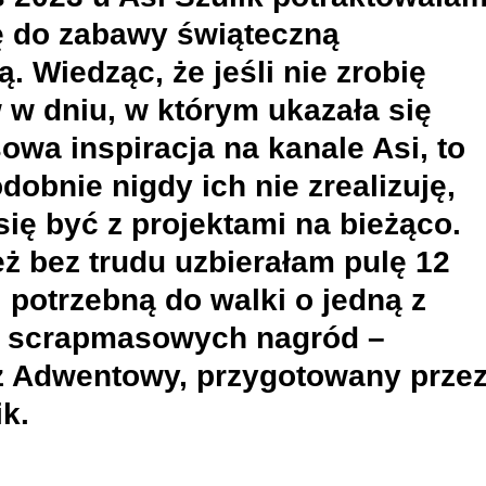
ę do zabawy świąteczną
. Wiedząc, że jeśli nie zrobię
 w dniu, w którym ukazała się
wa inspiracja na kanale Asi, to
obnie nigdy ich nie zrealizuję,
się być z projektami na bieżąco.
eż bez trudu uzbierałam pulę 12
, potrzebną do walki o jedną z
 scrapmasowych nagród –
z Adwentowy, przygotowany prze
ik.