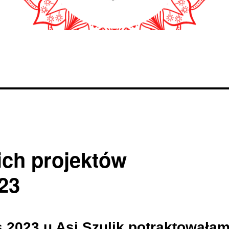
ch projektów
23
2023 u Asi Szulik potraktowała