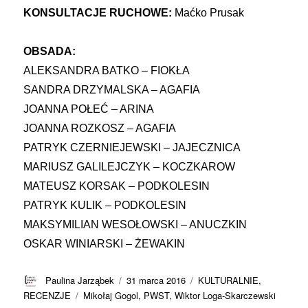
KONSULTACJE RUCHOWE:
Maćko Prusak
OBSADA:
ALEKSANDRA BATKO – FIOKŁA
SANDRA DRZYMALSKA – AGAFIA
JOANNA POŁEĆ – ARINA
JOANNA ROZKOSZ – AGAFIA
PATRYK CZERNIEJEWSKI – JAJECZNICA
MARIUSZ GALILEJCZYK – KOCZKAROW
MATEUSZ KORSAK – PODKOLESIN
PATRYK KULIK – PODKOLESIN
MAKSYMILIAN WESOŁOWSKI – ANUCZKIN
OSKAR WINIARSKI – ŻEWAKIN
Autor
Data
Kategorie
Paulina Jarząbek
31 marca 2016
KULTURALNIE
,
publikacji
Tagi
RECENZJE
Mikołaj Gogol
,
PWST
,
Wiktor Loga-Skarczewski