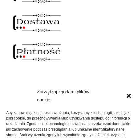
Zarządzaj zgodami plików
NAWIAS OTWARTY
cookie
rozwiń
SKLEP
menu
Aby zapewnić jak najlepsze wrażenia, korzystamy z technologii, takich jak
potomne
pliki cookie, do przechowywania i/lub uzyskiwania dostępu do informacji o
rozwiń
KREATYWNIE
urządzeniu. Zgoda na te technologie pozwoli nam przetwarzać dane, takie
menu
jak zachowanie podczas przeglądania lub unikalne identyfikatory na tej
potomne
stronie. Brak wyrażenia zgody lub wycofanie zgody może niekorzystnie