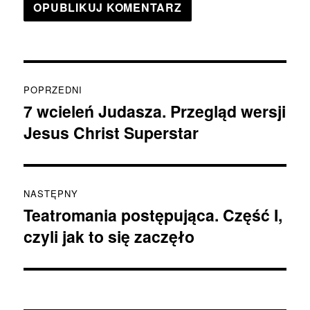
Nawigacja
POPRZEDNI
wpisu
7 wcieleń Judasza. Przegląd wersji
Poprzedni
Jesus Christ Superstar
wpis:
NASTĘPNY
Teatromania postępująca. Część I,
Następny
czyli jak to się zaczęło
wpis: