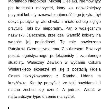
Moralnego Niepokoju (Mikołaj Cieślak). Niemówiący
po francusku marzyciel, który za najważniejszy
przymiot kobiety uznawał znajomość tego języka, był
dosyć patetyczny, ale chwilami miało ochotę się go
przytulić. Taki był nieporadny. Pan o wdzięcznym
nazwisku Jajecznica, przeliczał wartość kobiety na
wartość jej posiadłości. Tę rolę powierzono
Patrykowi Czerniejewskiemu. Z sukcesem. Stworzył
postać egoistycznego perfekcjonisty i zapalonego
służbisty. Waleczny Żewakin w wydaniu Oskara
Winiarskiego skojarzył mi się z postacią Fidela
Castro skrzyżowanego z Rambo. Udana ta
krzyżówka. Kto by pomyślał, że taki bawidamek i
macho zechce się ożenić. A jednak. Widać w
najtwardszym typie drzemie marzyciel.