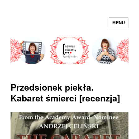
MENU
nawias otwarty
Przedsionek piekła.
Kabaret śmierci [recenzja]