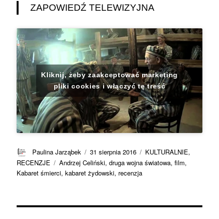
ZAPOWIEDŹ TELEWIZYJNA
Kliknij, żeby zaakceptować marketing
pliki cookies i włączyć tę treść
Autor
Data
Kategorie
Paulina Jarząbek
31 sierpnia 2016
KULTURALNIE
,
publikacji
Tagi
RECENZJE
Andrzej Celiński
,
druga wojna światowa
,
film
,
Kabaret śmierci
,
kabaret żydowski
,
recenzja