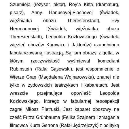
Szurmieja (reżyser, aktor), Roy’a Kifta (dramaturg,
pisarz), Anny Hanusovej-Flachovej (świadek,
więźniarka obozu Theresienstadt), Evy
Herrmannovej (świadek, więźniarka obozu
Theresienstadt), Leopolda Kozłowskiego (świadek,
więzień obozów Kurowice i Jaktorów) uzupełniono
fabularyzowaną ilustracją. Są tam obrazy z getta, w
którym rzeczywistość wyśmiewał komediant
Rubinstein (Rafał Gąsowski), jest wspomnienie o
Wierze Gran (Magdalena Wojnarowska), znanej nie
tylko w żydowskich teatrzykach i kabaretach. Jest
wreszcie przejmująca opowieść Leopolda
Kozłowskiego, którego w fabularnej retrospekcji
zagrał Miłosz Pietruski. Jest kabaret obozowy na
cześć Fritza Grünbauma (Feliks Szajnert) i zmagania
filmowca Kurta Gerrona (Rafał Jędrzejczyk) z polityką