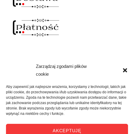
Zarządzaj zgodami plików
NAWIAS OTWARTY
cookie
rozwiń
SKLEP
menu
Aby zapewnić jak najlepsze wrażenia, korzystamy z technologii, takich jak
potomne
pliki cookie, do przechowywania i/lub uzyskiwania dostępu do informacji o
rozwiń
KREATYWNIE
urządzeniu. Zgoda na te technologie pozwoli nam przetwarzać dane, takie
menu
jak zachowanie podczas przeglądania lub unikalne identyfikatory na tej
potomne
stronie. Brak wyrażenia zgody lub wycofanie zgody może niekorzystnie
rozwiń
KULTURALNIE
wpłynąć na niektóre cechy i funkcje.
menu
potomne
rozwiń
O MNIE
AKCEPTUJĘ
menu