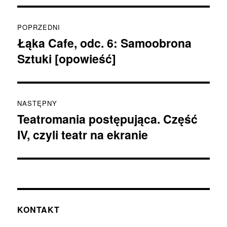
Nawigacja
POPRZEDNI
wpisu
Łąka Cafe, odc. 6: Samoobrona
Poprzedni
Sztuki [opowieść]
wpis:
NASTĘPNY
Teatromania postępująca. Część
Następny
IV, czyli teatr na ekranie
wpis:
KONTAKT