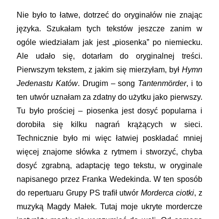
Nie było to łatwe, dotrzeć do oryginałów nie znając
języka. Szukałam tych tekstów jeszcze zanim w
ogóle wiedziałam jak jest „piosenka” po niemiecku.
Ale udało się, dotarłam do oryginalnej treści.
Pierwszym tekstem, z jakim się mierzyłam, był
Hymn
Jedenastu Katów
. Drugim – song
Tantenmörder
, i to
ten utwór uznałam za zdatny do użytku jako pierwszy.
Tu było prościej – piosenka jest dosyć popularna i
dorobiła się kilku nagrań krążących w sieci.
Technicznie było mi więc łatwiej poskładać mniej
więcej znajome słówka z rytmem i stworzyć, chyba
dosyć zgrabną, adaptację tego tekstu, w oryginale
napisanego przez Franka Wedekinda. W ten sposób
do repertuaru Grupy PS trafił utwór
Morderca ciotki
, z
muzyką Magdy Małek. Tutaj moje ukryte mordercze