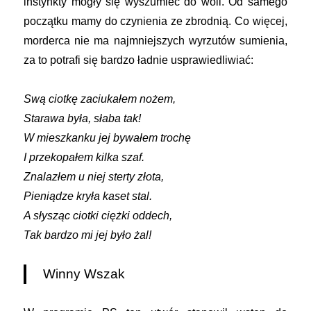
instynkty mogły się wyszumieć do woli. Od samego
początku mamy do czynienia ze zbrodnią. Co więcej,
morderca nie ma najmniejszych wyrzutów sumienia,
za to potrafi się bardzo ładnie usprawiedliwiać:
Swą ciotkę zaciukałem nożem,
Starawa była, słaba tak!
W mieszkanku jej bywałem trochę
I przekopałem kilka szaf.
Znalazłem u niej sterty złota,
Pieniądze kryła kaset stal.
A słysząc ciotki ciężki oddech,
Tak bardzo mi jej było żal!
Winny Wszak