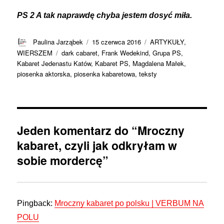
PS 2 A tak naprawdę chyba jestem dosyć miła.
Autor
Data
Kategorie
Paulina Jarząbek
15 czerwca 2016
ARTYKUŁY
,
publikacji
Tagi
WIERSZEM
dark cabaret
,
Frank Wedekind
,
Grupa PS
,
Kabaret Jedenastu Katów
,
Kabaret PS
,
Magdalena Małek
,
piosenka aktorska
,
piosenka kabaretowa
,
teksty
Jeden komentarz do “Mroczny
kabaret, czyli jak odkryłam w
sobie mordercę”
Pingback:
Mroczny kabaret po polsku | VERBUM NA
POLU