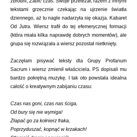
zbrodni,
Zabić czas
. Swoje przeleżał, razem z innymi
tekstami grzecznie czekając na ujrzenie światła
dziennego, aż tu nagle nadarzyła się okazja. Kabaret
Od Jutra. Wiersz trafił do tej efemerycznej formacji
(która miała kilka naprawdę dobrych momentów), ale
grupa się rozwiązała a wiersz pozostał nietknięty.
Zaczęłam pisywać teksty dla Grupy Profanum
Sacrum i wiersz zmienił właściciela. PS dopisali mu
bardzo pokrętną muzykę. I tak oto powstała idealna
całość o kreatywnym zabijaniu czasu:
Czas nas goni, czas nas ściga,
Od bury się nie wymiga!
Złapać go za kołnierz fraka,
Poprzyduszać, kopnąć w krzakach!