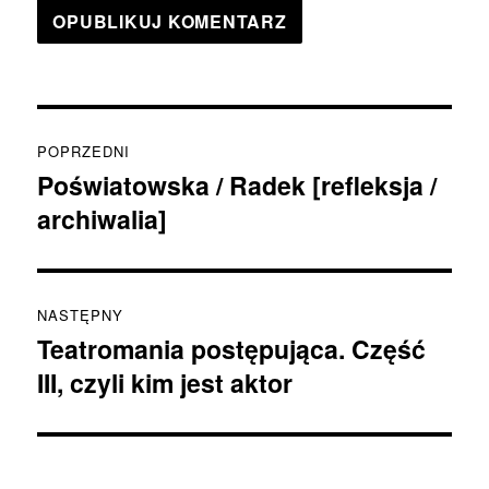
Nawigacja
POPRZEDNI
wpisu
Poświatowska / Radek [refleksja /
Poprzedni
archiwalia]
wpis:
NASTĘPNY
Teatromania postępująca. Część
Następny
III, czyli kim jest aktor
wpis: