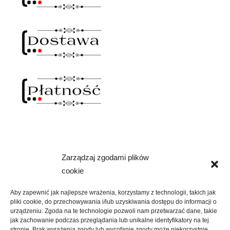
Zarządzaj zgodami plików
NAWIAS OTWARTY
cookie
rozwiń
SKLEP
menu
Aby zapewnić jak najlepsze wrażenia, korzystamy z technologii, takich jak
potomne
pliki cookie, do przechowywania i/lub uzyskiwania dostępu do informacji o
rozwiń
KREATYWNIE
urządzeniu. Zgoda na te technologie pozwoli nam przetwarzać dane, takie
menu
jak zachowanie podczas przeglądania lub unikalne identyfikatory na tej
potomne
stronie. Brak wyrażenia zgody lub wycofanie zgody może niekorzystnie