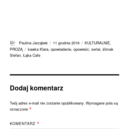
Autor
Data
Kategorie
Paulina Jarząbek
11 grudnia 2016
KULTURALNIE
,
publikacji
Tagi
PROZĄ
kawka Klara
,
opowiadanie
,
opowieść
,
serial
,
ślimak
Stefan
,
Łąka Cafe
Dodaj komentarz
Twój adres e-mail nie zostanie opublikowany.
Wymagane pola są
*
oznaczone
KOMENTARZ
*