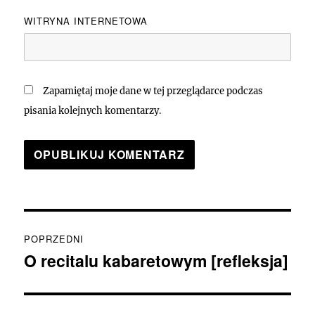
WITRYNA INTERNETOWA
Zapamiętaj moje dane w tej przeglądarce podczas
pisania kolejnych komentarzy.
Nawigacja
POPRZEDNI
wpisu
O recitalu kabaretowym [refleksja]
Poprzedni
wpis: