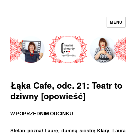
MENU
nawias otwarty
Łąka Cafe, odc. 21: Teatr to
dziwny [opowieść]
W POPRZEDNIM ODCINKU
Stefan poznał Laurę, dumną siostrę Klary. Laura