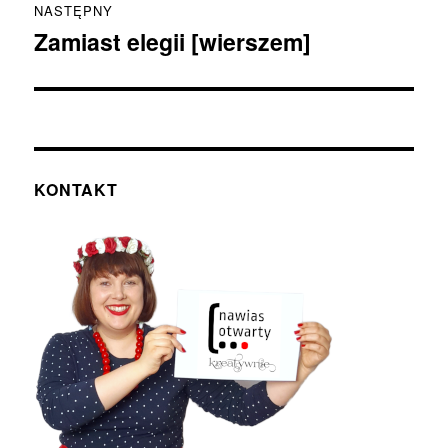
NASTĘPNY
Zamiast elegii [wierszem]
Następny
wpis:
KONTAKT