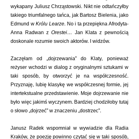
wykapany Juliusz Chrząstowski. Nikt nie odtańczyłby
takiego triumfalnego tańca, jak Bartosz Bielenia, jako
Edmund w
Królu Learze
. No i ta przepiękna Afrodyta-
Anna Radwan z
Orestei
… Jan Klata z pewnością
doskonale rozumie swoich aktorów. I widzów.
Zaczęłam od „dojrzewania” do Klaty, ponieważ
reżyser wchodzi w dialog z oryginalnymi sztukami w
taki sposób, by otworzyć je na współczesność.
Przyznaję, lubię klasykę we współczesnej formie, jej
intertekstualne przedstawienie. Moje dojrzewanie nie
było więc jakimś wyczynem. Bardziej chodziłoby tutaj
o słowo „dojrzeć” w znaczeniu „dostrzec”.
Janusz Radek wspomniał w wywiadzie dla Radia
Kraków, że poezję powinno czytać się w taki sposób,