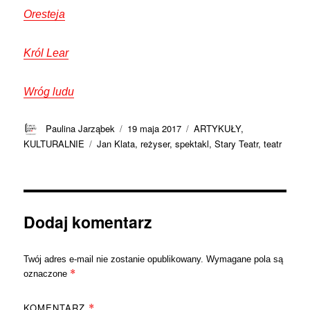
Oresteja
Król Lear
Wróg ludu
Autor
Data
Kategorie
Paulina Jarząbek
19 maja 2017
ARTYKUŁY
,
publikacji
Tagi
KULTURALNIE
Jan Klata
,
reżyser
,
spektakl
,
Stary Teatr
,
teatr
Dodaj komentarz
Twój adres e-mail nie zostanie opublikowany.
Wymagane pola są
*
oznaczone
KOMENTARZ
*