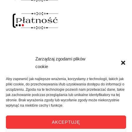
Zarządzaj zgodami plików
NAWIAS OTWARTY
cookie
rozwiń
SKLEP
menu
Aby zapewnić jak najlepsze wrażenia, korzystamy z technologii, takich jak
potomne
pliki cookie, do przechowywania i/lub uzyskiwania dostępu do informacji o
rozwiń
KREATYWNIE
urządzeniu. Zgoda na te technologie pozwoli nam przetwarzać dane, takie
menu
jak zachowanie podczas przeglądania lub unikalne identyfikatory na tej
potomne
stronie. Brak wyrażenia zgody lub wycofanie zgody może niekorzystnie
rozwiń
KULTURALNIE
wpłynąć na niektóre cechy i funkcje.
menu
potomne
rozwiń
O MNIE
AKCEPTUJĘ
menu
potomne