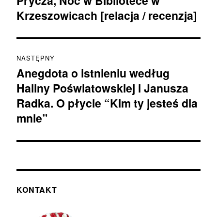
Prycza, Noc w Bibliotece w
Krzeszowicach [relacja / recenzja]
NASTĘPNY
Anegdota o istnieniu według
Następny
Haliny Poświatowskiej i Janusza
wpis:
Radka. O płycie “Kim ty jesteś dla
mnie”
KONTAKT