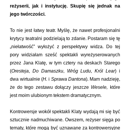
reżyserii, jak i instytucję. Skupię się jednak na
jego twórczości.
To nie jest łatwy teatr. Myślę, że nawet profesjonalni
krytycy teatralni podzielają to zdanie. Postaram się tę
„niełatwość” wyłożyć z perspektywy widza. Do tej
pory widziałam sześć spektakli wyreżyserowanych
przez Jana Klatę, w tym cztery na deskach Starego
(
Oresteja
,
Do Damaszku
,
Wróg Ludu
,
Król Lear
) i
dwa wirtualnie (
H.
i
Sprawa Dantona
). Mam nadzieję,
że do tego zestawu dołączy jeszcze
Wesele,
które
jest moim ulubionym tekstem dramatycznym.
Kontrowersje wokół spektakli Klaty wydają mi się być
sztucznie nadmuchiwane. Owszem, reżyser sięga po
tematy, które mogą być uznawane za kontrowersyjne