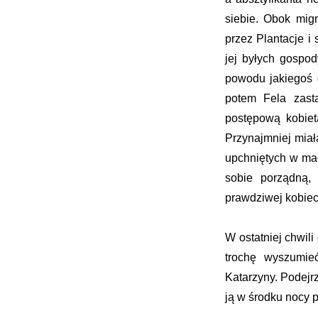
siebie. Obok mig
przez Plantacje i
jej byłych gospod
powodu jakiegoś 
potem Fela zasta
postępową kobiet
Przynajmniej miał
upchniętych w mał
sobie porządną, 
prawdziwej kobiec
W ostatniej chwili
trochę wyszumie
Katarzyny. Podejr
ją w środku nocy 