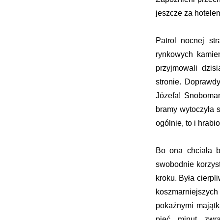
jeszcze za hotele
Patrol nocnej st
rynkowych kamien
przyjmowali dzisi
stronie. Doprawdy
Józefa! Snoboman
bramy wytoczyła si
ogólnie, to i hrabi
Bo ona chciała b
swobodnie korzyst
kroku. Była cierpl
koszmarniejszyc
pokaźnymi majątka
pięć minut zwra