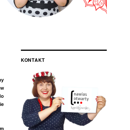
KONTAKT
ny
 w
do
ie
ym