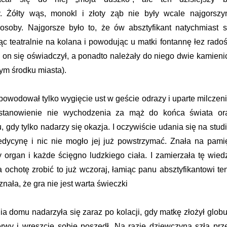
y. Żółty wąs, monokl i złoty ząb nie były wcale najgorszy
osoby. Najgorsze było to, że ów absztyfikant natychmiast s
ąc teatralnie na kolana i powodując u matki fontannę łez radoś
ko on się oświadczył, a ponadto należały do niego dwie kamieni
m środku miasta).
powodował tylko wygięcie ust w geście odrazy i uparte milczeni
ostanowienie nie wychodzenia za mąż do końca świata or
gdy tylko nadarzy się okazja. I oczywiście udania się na studi
edycynę i nic nie mogło jej już powstrzymać. Znała na pami
 organ i każde ścięgno ludzkiego ciała. I zamierzała tę wied
 ochotę zrobić to już wczoraj, łamiąc panu absztyfikantowi ten
nała, że gra nie jest warta świeczki
a domu nadarzyła się zaraz po kolacji, gdy matkę złożył globu
erwy i wreszcie sobie poszedł. Na razie dziewczyna szła prz