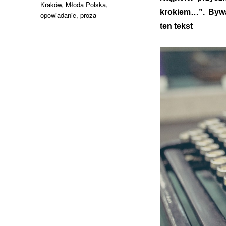
Kraków
,
Młoda Polska
,
krokiem…”. Bywa
opowiadanie
,
proza
ten tekst