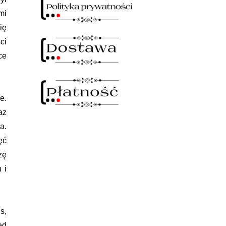
mi
ię
ci
ce
e.
az
a.
ęć
zę
 i
s,
ed