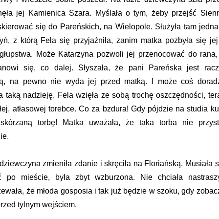
nęła jej Kamienica Szara. Myślała o tym, żeby przejść Sien
 skierować się do Pareńskich, na Wielopole. Służyła tam jedna
yń, z którą Fela się przyjaźniła, zanim matka pozbyła się jej
głupstwa. Może Katarzyna pozwoli jej przenocować do rana,
nowi się, co dalej. Słyszała, że pani Pareńska jest racz
ą, na pewno nie wyda jej przed matką. I może coś doradz
a taką nadzieję. Fela wzięła ze sobą trochę oszczędności, ter
ej, atłasowej torebce. Co za bzdura! Gdy pójdzie na studia ku
skórzaną torbę! Matka uważała, że taka torba nie przyst
ie.
 dziewczyna zmieniła zdanie i skręciła na Floriańską. Musiała s
ć po mieście, była zbyt wzburzona. Nie chciała nastrasz
zewała, że młoda gosposia i tak już będzie w szoku, gdy zobac
przed tylnym wejściem.