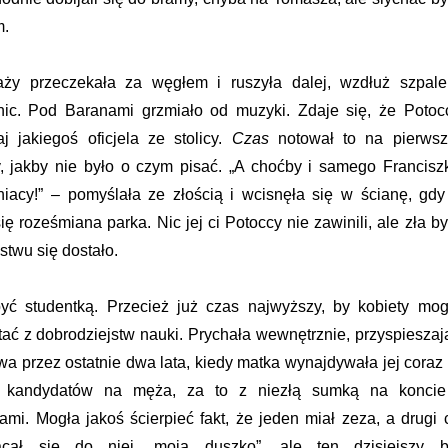
m.
raży przeczekała za węgłem i ruszyła dalej, wzdłuż szpale
ic. Pod Baranami grzmiało od muzyki. Zdaje się, że Potoc
aj jakiegoś oficjela ze stolicy.
Czas
notował to na pierwsz
, jakby nie było o czym pisać. „A choćby i samego Francisz
iacy!” – pomyślała ze złością i wcisnęła się w ścianę, gdy
ę roześmiana parka. Nic jej ci Potoccy nie zawinili, ale zła by
ostwu się dostało.
yć studentką. Przecież już czas najwyższy, by kobiety mog
ać z dobrodziejstw nauki. Prychała wewnętrznie, przyspieszaj
iwa przez ostatnie dwa lata, kiedy matka wynajdywała jej coraz 
h kandydatów na męża, za to z niezłą sumką na koncie
mi. Mogła jakoś ścierpieć fakt, że jeden miał zeza, a drugi 
cał się do niej „moja duszko”, ale ten dzisiejszy b