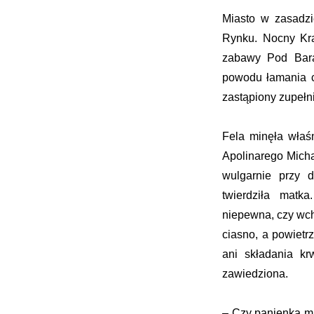
Miasto w zasadzi
Rynku. Nocny Kra
zabawy Pod Baran
powodu łamania ci
zastąpiony zupełn
Fela minęła właś
Apolinarego Micha
wulgarnie przy d
twierdziła matk
niepewna, czy wch
ciasno, a powietr
ani składania kr
zawiedziona.
– Czy panienka ma