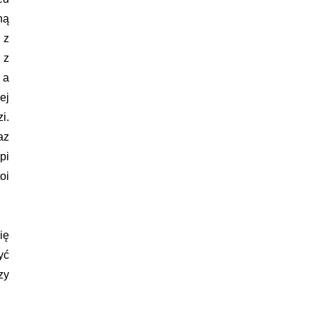
ną
 z
 z
 a
ej
i.
az
pi
oi
ię
yć
zy