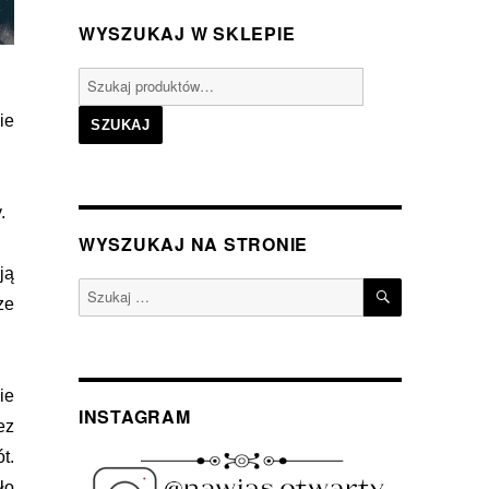
WYSZUKAJ W SKLEPIE
Szukaj:
ie
SZUKAJ
.
WYSZUKAJ NA STRONIE
ją
SZUKAJ
Szukaj:
ze
ie
INSTAGRAM
ez
t.
ło