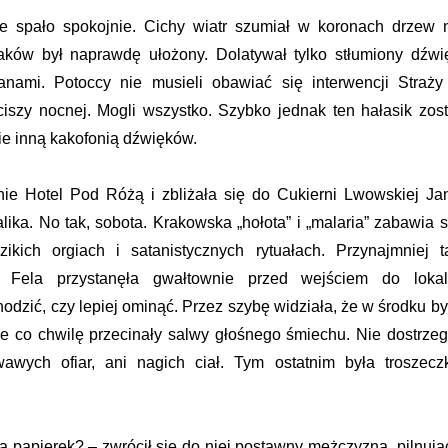
e spało spokojnie. Cichy wiatr szumiał w koronach drzew 
ków był naprawdę ułożony. Dolatywał tylko stłumiony dźwi
ami. Potoccy nie musieli obawiać się interwencji Straży
szy nocnej. Mogli wszystko. Szybko jednak ten hałasik zost
ie inną kakofonią dźwięków.
nie Hotel Pod Różą i zbliżała się do Cukierni Lwowskiej Ja
lika. No tak, sobota. Krakowska „hołota” i „malaria” zabawia s
zikich orgiach i satanistycznych rytuałach. Przynajmniej t
a. Fela przystanęła gwałtownie przed wejściem do lokal
odzić, czy lepiej ominąć. Przez szybę widziała, że w środku by
ze co chwilę przecinały salwy głośnego śmiechu. Nie dostrzeg
wawych ofiar, ani nagich ciał. Tym ostatnim była troszecz
 papierek? – zwrócił się do niej postawny mężczyzna, pilnują