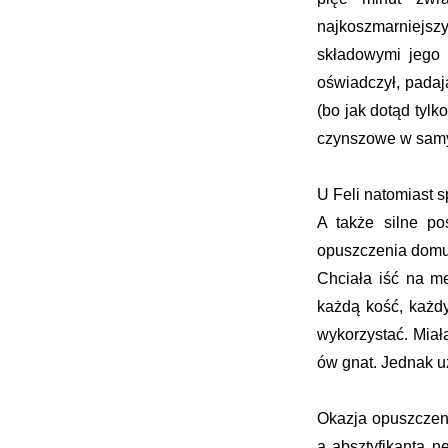
najkoszmarniejsz
składowymi jego 
oświadczył, padaj
(bo jak dotąd tyl
czynszowe w samy
U Feli natomiast s
A także silne p
opuszczenia domu, 
Chciała iść na m
każdą kość, każdy
wykorzystać. Miała
ów gnat. Jednak uz
Okazja opuszczeni
a absztyfikanta n