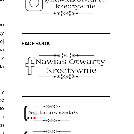
ru
cy
ej
FACEBOOK
ka
 z
ła
ły
ąc
to
 i
co
ył