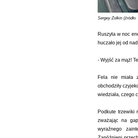
Sergey Zolkin (źródło
Ruszyła w noc en
huczało jej od nad
‑ Wyjść za mąż! T
Fela nie miała z
obchodziły czyjeko
wiedziała, czego c
Podkute trzewiki 
zważając na gap
wyraźnego zaint
Zapóźnieni przech