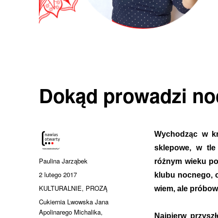
Dokąd prowadzi no
Wychodząc w kra
sklepowe, w tle
Autor
Paulina Jarząbek
różnym wieku por
Data
2 lutego 2017
klubu nocnego, o
publikacji
Kategorie
KULTURALNIE
,
PROZĄ
wiem, ale próbow
Tagi
Cukiernia Lwowska Jana
Apolinarego Michalika
,
Najpierw przysz