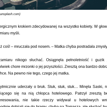
: unsplash.com)
ergicznym krokiem zdecydowanej na wszystko kobiety. W głow
miaru myśli.
eż coś! – mruczała pod nosem. – Matka chyba postradała zmysły
amiaru nikogo słuchać. Osiągnęła pełnoletniość i guzik 
lwiek chore mrzonki o jej przyszłości. Zresztą ona bardzo dobr
hce. Na pewno nie tego, czego jej matka.
rytmicznie uderzały o bruk. Stuk, stuk, stuk… Minęła Saski, n
iącego się na nią chłopca hotelowego. Patrzył zresztą b
eresowania, nie takie rzeczy widywał u hotelowych wró
odnie dobijali się do bramy, chyba na Tomasza, ale słychać by