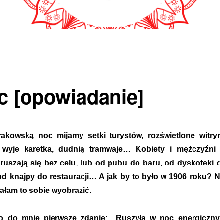
c [opowiadanie]
kowską noc mijamy setki turystów, rozświetlone witry
 wyje karetka, dudnią tramwaje… Kobiety i mężczyźni
uszają się bez celu, lub od pubu do baru, od dyskoteki 
d knajpy do restauracji… A jak by to było w 1906 roku? N
ałam to sobie wyobrazić.
ło do mnie pierwsze zdanie: „Ruszyła w noc energiczn