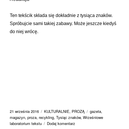
Ten tekścik składa się dokładnie z tysiąca znaków.
Spróbujcie sami takiej zabawy. Może jeszcze kiedyś
do niej wrócę.
Data
Kategorie
Tagi
21 września 2016
KULTURALNIE
,
PROZĄ
gazeta
,
publikacji
magazyn
,
proza
,
recykling
,
Tysiąc znaków
,
Wrześniowe
do
laboratorium tekstu
Dodaj komentarz