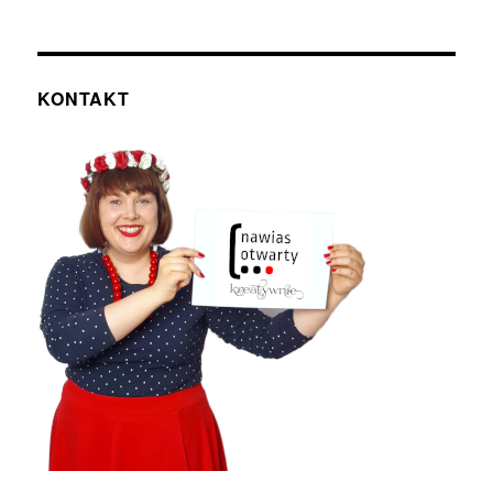
Wrześniowe
laboratorium
tekstu
[część
II]:
KONTAKT
Tysiąc
znaków