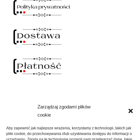
Zarządzaj zgodami plików
NAWIAS OTWARTY
cookie
rozwiń
SKLEP
menu
Aby zapewnić jak najlepsze wrażenia, korzystamy z technologii, takich jak
potomne
pliki cookie, do przechowywania i/lub uzyskiwania dostępu do informacji o
rozwiń
urządzeniu. Zgoda na te technologie pozwoli nam przetwarzać dane, takie