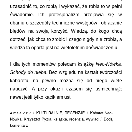
uzasadnić to, co robią i wykazać, że robią to w pełni
świadomie. Ich profesjonalizm przejawia się w
dbaniu o szczegóły techniczne występów i obracanie
błędów na swoją korzyść. Wiedzą, do kogo chcą
dotrzeć, jak chcą to zrobić i czego nigdy nie zrobią, a
wiedza ta oparta jest na wieloletnim doświadczeniu.
I dla tych momentów polecam książkę
Neo-Nówka.
Schody do nieba
. Bez względu na kształt twórczości
kabaretu, na pewno można się od niego wiele
nauczyć. A przy okazji czasem się uśmiechnąć:
nawet jeśli tylko kącikiem ust.
Data
Kategorie
Tagi
4 maja 2017
KULTURALNIE
,
RECENZJE
Kabaret Neo-
publikacji
Nówka
,
Krzysztof Pyzia
,
książka
,
recenzja
,
wywiad
Dodaj
do
komentarz
Bogu