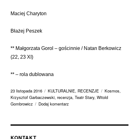
Maciej Charyton
Błażej Peszek
** Małgorzata Gorol – gościnnie / Natan Berkowicz
(22, 23 XI)
** – rola dublowana
Data
Kategorie
Tagi
23 listopada 2016
KULTURALNIE
,
RECENZJE
Kosmos
,
publikacji
Krzysztof Garbaczewski
,
recenzja
,
Teatr Stary
,
Witold
do
Gombrowicz
Dodaj komentarz
Kosmiczny
Gombrowicz
Garbaczewskiego:
„Kosmos”
w
KONTAKT