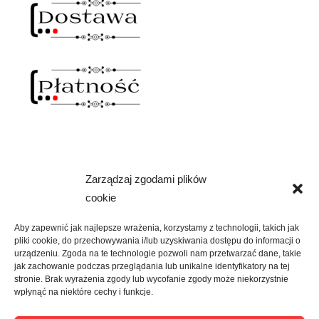
Zarządzaj zgodami plików
NAWIAS OTWARTY
cookie
rozwiń
SKLEP
menu
Aby zapewnić jak najlepsze wrażenia, korzystamy z technologii, takich jak
potomne
pliki cookie, do przechowywania i/lub uzyskiwania dostępu do informacji o
rozwiń
KREATYWNIE
urządzeniu. Zgoda na te technologie pozwoli nam przetwarzać dane, takie
menu
jak zachowanie podczas przeglądania lub unikalne identyfikatory na tej
potomne
stronie. Brak wyrażenia zgody lub wycofanie zgody może niekorzystnie
rozwiń
KULTURALNIE
wpłynąć na niektóre cechy i funkcje.
menu
potomne