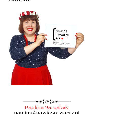
Teatrze
Starym
[recenzja]