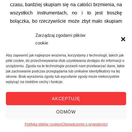
czasu, bardziej skupiam się na całości brzmienia, na
wszystkich instrumentach, no i to jest troszkę
bolączka, bo rzeczywiście może zbyt mało skupiam
się na sobie.
Zarządzaj zgodami plików
cookie
PAULINA:
Czyli nie potrafisz się tak całkiem
wyluzować na koncercie?
Aby zapewnić jak najlepsze wrażenia, korzystamy z technologii, takich jak
pliki cookie, do przechowywania i/lub uzyskiwania dostępu do informacji o
urządzeniu. Zgoda na te technologie pozwoli nam przetwarzać dane, takie
MICHAŁ:
Szczerze mówiąc całe moje dni polegają
jak zachowanie podczas przeglądania lub unikalne identyfikatory na tej
stronie. Brak wyrażenia zgody lub wycofanie zgody może niekorzystnie
na siedzeniu z kimś na próbach, albo na robieniu
wpłynąć na niektóre cechy i funkcje.
koncertów, więc i moje myślenie o muzyce…
Aczkolwiek ostatnio wróciłem trochę do słuchania.
AKCEPTUJĘ
Bo rzeczywiście, przez trzy ostatnie lata zupełnie
ODMÓW
przestałem słuchać muzyki. Dzięki temu, że teraz
wprowadziło się do Wrzosu kilka fajnych zespołów,
Polityka plików cookies
Oświadczenie o prywatności
m.in. SALK, otworzyłem głowę na nowe brzmienia i