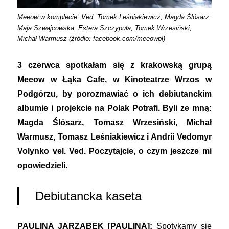
Meeow w komplecie: Ved, Tomek Leśniakiewicz, Magda Ślósarz,
Maja Szwajcowska, Estera Szczypuła, Tomek Wrzesiński,
Michał Warmusz (źródło: facebook.com/meeowpl)
3 czerwca spotkałam się z krakowską grupą
Meeow w Łąka Cafe, w Kinoteatrze Wrzos w
Podgórzu, by porozmawiać o ich debiutanckim
albumie i projekcie na Polak Potrafi. Byli ze mną:
Magda Ślósarz, Tomasz Wrzesiński, Michał
Warmusz, Tomasz Leśniakiewicz i Andrii Vedomyr
Volynko vel. Ved. Poczytajcie, o czym jeszcze mi
opowiedzieli.
Debiutancka kaseta
PAULINA JARZĄBEK [PAULINA]:
Spotykamy się