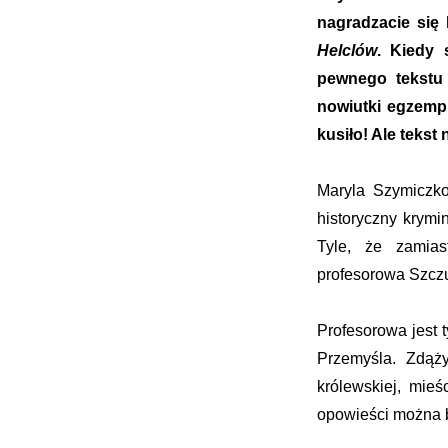
nagradzacie się 
Helclów
. Kiedy 
pewnego tekstu
nowiutki egzempl
kusiło! Ale tekst
Maryla Szymiczkow
historyczny krymi
Tyle, że zamias
profesorowa Szcz
Profesorowa jest 
Przemyśla. Zdąż
królewskiej, mieś
opowieści można b