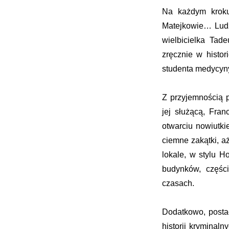
Na każdym kroku
Matejkowie… Ludzi
wielbicielka Tad
zręcznie w histor
studenta medycyny
Z przyjemnością p
jej służącą, Fra
otwarciu nowiutk
ciemne zakątki, a
lokale, w stylu H
budynków, częśc
czasach.
Dodatkowo, posta
historii kryminal