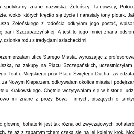
 spotykamy znane nazwiska: Żeleńscy, Tarnowscy, Potocc
e, wokół których kręciło się życie i narastały tony plotek. Ja
eusza Żeleńskiego z radością odkryłam jego postać, wpisa
ię pani Szczupaczyńskiej. A jest to jego mniej znana odsłon
, członka rodu z tradycjami szlacheckimi.
rzemierzałam ulice Starego Miasta, wyruszając z profesorową
nciszką, na zakupy na Placu Szczepańskich, uczestniczyłam
iego Teatru Miejskiego przy Placu Świętego Ducha, zwiedzał
ż za Nowym Kleparzem, odkrywałam okolice miasta i podejrza
otelu Krakowskiego. Chętnie wczytywałam się w historie ludzi
iowo mi znane z prozy Boya i innych, piszących o tamty
ć głównej bohaterki jest tak różna od zwyczajowych bohater
nych, że aż z zapartym tchem czeka się na jej kolejny krok. Mo