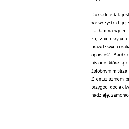
Dokładnie tak jest
we wszystkich jej
trafiłam na wplec
zręcznie ukrytych
prawdziwych reali
opowieść. Bardzo s
historie, które ją
żałobnym mistrza M
Z entuzjazmem pr
przygód dociekliw
nadzieję, zamonto