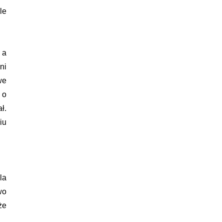
le
 a
ni
we
 o
ł.
iu
la
wo
że