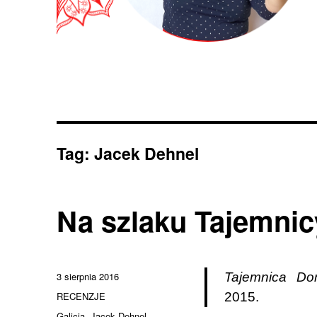
Tag:
Jacek Dehnel
Na szlaku Tajemni
Data
3 sierpnia 2016
Tajemnica D
publikacji
Kategorie
RECENZJE
2015.
Tagi
Galicja
,
Jacek Dehnel
,