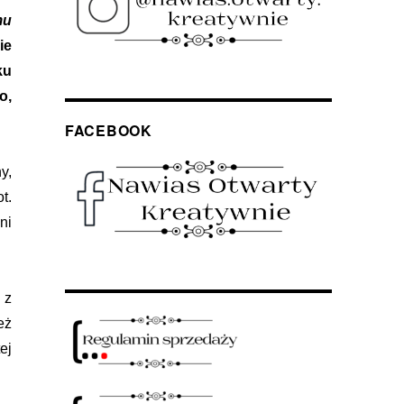
mu
ie
ku
o,
FACEBOOK
y,
t.
ni
 z
eż
ej