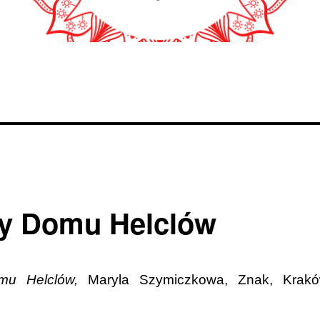
cy Domu Helclów
omu Helclów,
Maryla Szymiczkowa, Znak, Krak