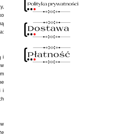
y,
ko
ną
a:
 i
 w
am
ne
 i
ch
ów
że