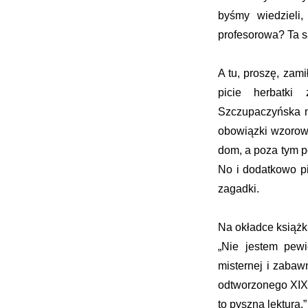
byśmy wiedzieli,
profesorowa? Ta s
A tu, proszę, zam
picie herbatki
Szczupaczyńska n
obowiązki wzorowo
dom, a poza tym po
No i dodatkowo pi
zagadki.
Na okładce książk
„Nie jestem pewi
misternej i zabaw
odtworzonego XIX-
to pyszna lektura.”