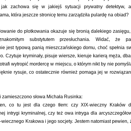
 jak zachowa się w jakiejś sytuacji prywatny detektyw, a
ama, która jeszcze stronicę temu zarządziła pulardę na obiad?
iłowanie do plotkowania okazuje się bronią dalekiego zasięgu,
 znakomitym substytutem przesłuchania. Widać, że pa
ie jest typową panią mieszczańskiego domu, choć spełnia s
. Czytuje kryminały, pisuje wiersze, kieruje karierą męża, dba
trafi wytropić mordercę w miejscu, o którym nikt by nie pomyśla
ęknie rysuje, co ostatecznie również pomaga jej w rozwiązan
i zamieszczono słowa Michała Rusinka:
en, co tu jest dla czego tłem: czy XIX-wieczny Kraków d
nej intrygi kryminalnej, czy też owa intryga dla arcyszczegóło
wiecznego Krakowa i jego socjety. Jestem natomiast pewien, 