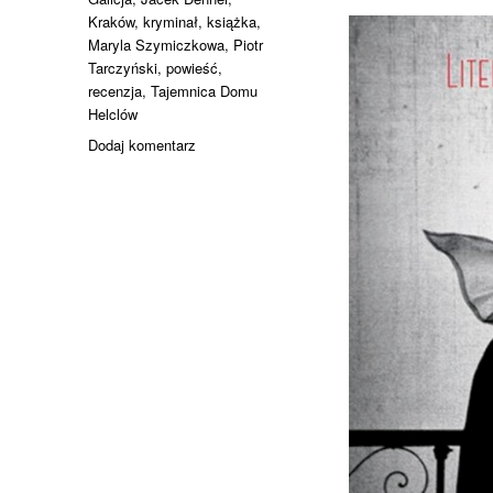
Kraków
,
kryminał
,
książka
,
Maryla Szymiczkowa
,
Piotr
Tarczyński
,
powieść
,
recenzja
,
Tajemnica Domu
Helclów
do
Dodaj komentarz
Na
szlaku
Tajemnicy
Domu
Helclów