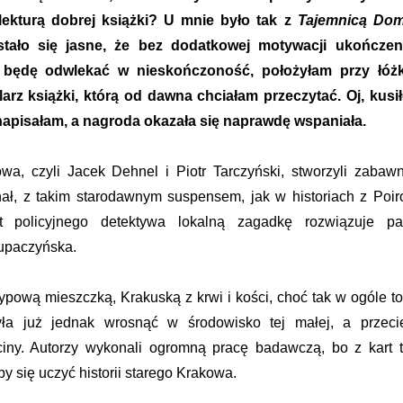
lekturą dobrej książki? U mnie było tak z
Tajemnicą Do
stało się jasne, że bez dodatkowej motywacji ukończen
 będę odwlekać w nieskończoność, położyłam przy łóż
arz książki, którą od dawna chciałam przeczytać. Oj, kusił
 napisałam, a nagroda okazała się naprawdę wspaniała.
a, czyli Jacek Dehnel i Piotr Tarczyński, stworzyli zabawn
nał, z takim starodawnym suspensem, jak w historiach z Poiro
t policyjnego detektywa lokalną zagadkę rozwiązuje pa
upaczyńska.
typową mieszczką, Krakuską z krwi i kości, choć tak w ogóle to
yła już jednak wrosnąć w środowisko tej małej, a przeci
ciny. Autorzy wykonali ogromną pracę badawczą, bo z kart t
y się uczyć historii starego Krakowa.