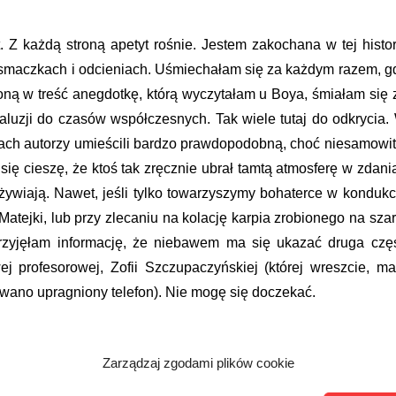
. Z każdą stroną apetyt rośnie. Jestem zakochana w tej histori
 smaczkach i odcieniach. Uśmiechałam się za każdym razem, g
ioną w treść anegdotkę, którą wyczytałam u Boya, śmiałam się 
 aluzji do czasów współczesnych. Tak wiele tutaj do odkrycia.
ach autorzy umieścili bardzo prawdopodobną, choć niesamowit
ię cieszę, że ktoś tak zręcznie ubrał tamtą atmosferę w zdania
 ożywiają. Nawet, jeśli tylko towarzyszymy bohaterce w kondukc
atejki, lub przy zlecaniu na kolację karpia zrobionego na szar
zyjęłam informację, że niebawem ma się ukazać druga czę
ej profesorowej, Zofii Szczupaczyńskiej (której wreszcie, m
wano upragniony telefon). Nie mogę się doczekać.
Zarządzaj zgodami plików cookie