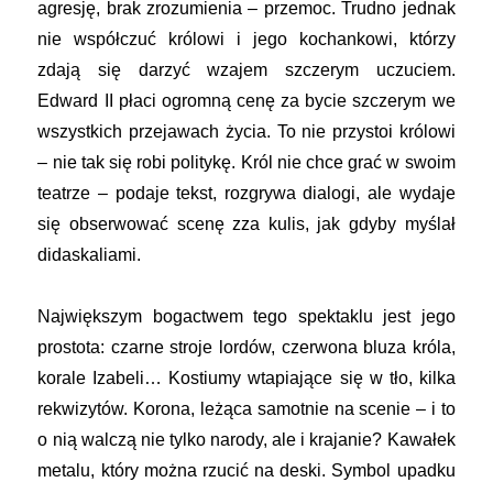
agresję, brak zrozumienia – przemoc. Trudno jednak
nie współczuć królowi i jego kochankowi, którzy
zdają się darzyć wzajem szczerym uczuciem.
Edward II płaci ogromną cenę za bycie szczerym we
wszystkich przejawach życia. To nie przystoi królowi
– nie tak się robi politykę. Król nie chce grać w swoim
teatrze – podaje tekst, rozgrywa dialogi, ale wydaje
się obserwować scenę zza kulis, jak gdyby myślał
didaskaliami.
Największym bogactwem tego spektaklu jest jego
prostota: czarne stroje lordów, czerwona bluza króla,
korale Izabeli… Kostiumy wtapiające się w tło, kilka
rekwizytów. Korona, leżąca samotnie na scenie – i to
o nią walczą nie tylko narody, ale i krajanie? Kawałek
metalu, który można rzucić na deski. Symbol upadku