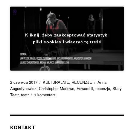
Kliknij, żeby zaakceptować statystyki
pliki cookies i włączyć tę treść
Data
Kategorie
Tagi
2 czerwca 2017
KULTURALNIE
,
RECENZJE
Anna
publikacji
Augustynowicz
,
Christopher Marlowe
,
Edward II
,
recenzja
,
Stary
do
Teatr
,
teatr
1 komentarz
Teatr
bogaty
prostotą.
„Edward
II”
KONTAKT
w