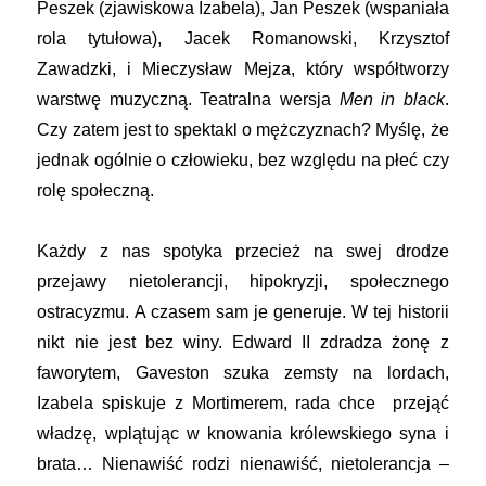
Peszek (zjawiskowa Izabela), Jan Peszek (wspaniała
rola tytułowa), Jacek Romanowski, Krzysztof
Zawadzki, i Mieczysław Mejza, który współtworzy
warstwę muzyczną. Teatralna wersja
Men in black
.
Czy zatem jest to spektakl o mężczyznach? Myślę, że
jednak ogólnie o człowieku, bez względu na płeć czy
rolę społeczną.
Każdy z nas spotyka przecież na swej drodze
przejawy nietolerancji, hipokryzji, społecznego
ostracyzmu. A czasem sam je generuje. W tej historii
nikt nie jest bez winy. Edward II zdradza żonę z
faworytem, Gaveston szuka zemsty na lordach,
Izabela spiskuje z Mortimerem, rada chce przejąć
władzę, wplątując w knowania królewskiego syna i
brata… Nienawiść rodzi nienawiść, nietolerancja –