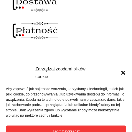
Zarządzaj zgodami plików
NAWIAS OTWARTY
cookie
rozwiń
SKLEP
menu
Aby zapewnić jak najlepsze wrażenia, korzystamy z technologii, takich jak
potomne
pliki cookie, do przechowywania i/lub uzyskiwania dostępu do informacji o
rozwiń
KREATYWNIE
urządzeniu. Zgoda na te technologie pozwoli nam przetwarzać dane, takie
menu
jak zachowanie podczas przeglądania lub unikalne identyfikatory na tej
potomne
stronie. Brak wyrażenia zgody lub wycofanie zgody może niekorzystnie
rozwiń
KULTURALNIE
wpłynąć na niektóre cechy i funkcje.
menu
potomne
rozwiń
O MNIE