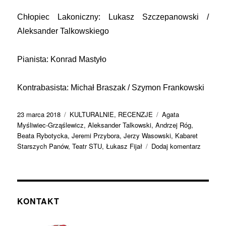
Chłopiec Lakoniczny: Lukasz Szczepanowski /
Aleksander Talkowskiego
Pianista: Konrad Mastyło
Kontrabasista: Michał Braszak / Szymon Frankowski
Data
Kategorie
Tagi
23 marca 2018
KULTURALNIE
,
RECENZJE
Agata
publikacji
Myśliwiec-Grząślewicz
,
Aleksander Talkowski
,
Andrzej Róg
,
Beata Rybotycka
,
Jeremi Przybora
,
Jerzy Wasowski
,
Kabaret
do
Starszych Panów
,
Teatr STU
,
Łukasz Fijał
Dodaj komentarz
Po
drugiej
stronie
rzęs.
„Przybor
KONTAKT
Wasowsk
Dom