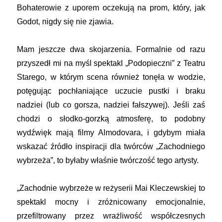
Bohaterowie z uporem oczekują na prom, który, jak
Godot, nigdy się nie zjawia.
Mam jeszcze dwa skojarzenia. Formalnie od razu
przyszedł mi na myśl spektakl „Podopieczni” z Teatru
Starego, w którym scena również tonęła w wodzie,
potęgując pochłaniające uczucie pustki i braku
nadziei (lub co gorsza, nadziei fałszywej). Jeśli zaś
chodzi o słodko-gorzką atmosferę, to podobny
wydźwięk mają filmy Almodovara, i gdybym miała
wskazać źródło inspiracji dla twórców „Zachodniego
wybrzeża”, to byłaby właśnie twórczość tego artysty.
„Zachodnie wybrzeże w reżyserii Mai Kleczewskiej to
spektakl mocny i zróżnicowany emocjonalnie,
przefiltrowany przez wrażliwość współczesnych