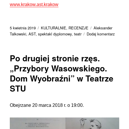
www.krakow.ast.krakow
Data
Kategorie
Tagi
5 kwietnia 2019
KULTURALNIE
,
RECENZJE
Aleksander
publikacji
do
Talkowski
,
AST
,
spektakl dyplomowy
,
teatr
Dodaj komentarz
„Zachod
wybrzeż
złaman
Po drugiej stronie rzęs.
nadziei.
Spektak
„Przybory Wasowskiego.
dyplom
Dom Wyobraźni” w Teatrze
student
AST
STU
Obejrzane 20 marca 2018 r. o 19:00.