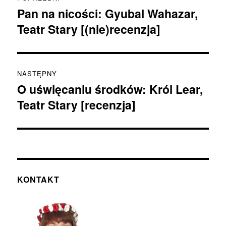
wpisu
Pan na nicości: Gyubal Wahazar,
Poprzedni
Teatr Stary [(nie)recenzja]
wpis:
NASTĘPNY
O uświęcaniu środków: Król Lear,
Następny
Teatr Stary [recenzja]
wpis:
KONTAKT