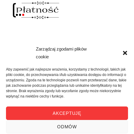
Zarządzaj zgodami plików
NAWIAS OTWARTY
cookie
rozwiń
SKLEP
menu
Aby zapewnić jak najlepsze wrażenia, korzystamy z technologii, takich jak
potomne
pliki cookie, do przechowywania i/lub uzyskiwania dostępu do informacji o
rozwiń
KREATYWNIE
urządzeniu. Zgoda na te technologie pozwoli nam przetwarzać dane, takie
menu
jak zachowanie podczas przeglądania lub unikalne identyfikatory na tej
potomne
stronie. Brak wyrażenia zgody lub wycofanie zgody może niekorzystnie
rozwiń
KULTURALNIE
wpłynąć na niektóre cechy i funkcje.
menu
potomne
rozwiń
O MNIE
AKCEPTUJĘ
menu
potomne
ODMÓW
nawias otwarty
POLITYKA PRYWATNOŚĆI
Dumnie