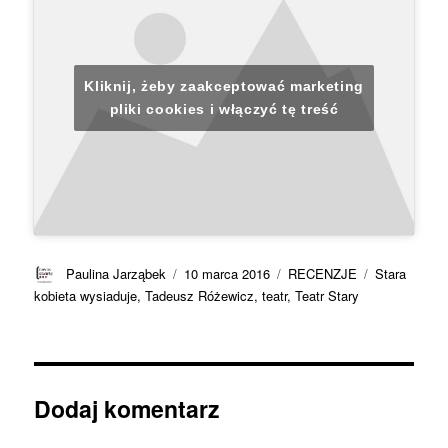
Kliknij, żeby zaakceptować marketing
pliki cookies i włączyć tę treść
Autor
Data
Kategorie
Tagi
Paulina Jarząbek
10 marca 2016
RECENZJE
Stara
publikacji
kobieta wysiaduje
,
Tadeusz Różewicz
,
teatr
,
Teatr Stary
Dodaj komentarz