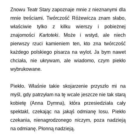
Znowu Teatr Stary zapoznaje mnie z nieznanymi dla
mnie treściami. Twórczość Różewicza znam słabo,
właściwie tylko z kilku wierszy i pobieżnej
znajomości
Kartoteki
. Może i wstyd, ale niech
pierwszy rzuci kamieniem ten, kto zna twórczość
każdego polskiego pisarza na wylot. Ja bym nawet
chciała, nie ukrywam, ale wiadomo, czym piekło
wybrukowane.
Piekło. Właśnie takie skojarzenie przyszło mi na
myśl, gdy patrzyłam na tę wcale jeszcze nie tak starą
kobietę (Anna Dymna), która przesiedziała cały
spektakl, czekając na jakąś odmianę losu. Piekło
czekania, nienagrodzonego niczym, poza nadzieją
na odmianę. Płonną nadzieją.