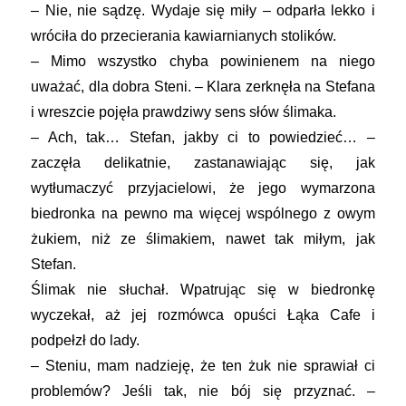
– Nie, nie sądzę. Wydaje się miły – odparła lekko i
wróciła do przecierania kawiarnianych stolików.
– Mimo wszystko chyba powinienem na niego
uważać, dla dobra Steni. – Klara zerknęła na Stefana
i wreszcie pojęła prawdziwy sens słów ślimaka.
– Ach, tak… Stefan, jakby ci to powiedzieć… –
zaczęła delikatnie, zastanawiając się, jak
wytłumaczyć przyjacielowi, że jego wymarzona
biedronka na pewno ma więcej wspólnego z owym
żukiem, niż ze ślimakiem, nawet tak miłym, jak
Stefan.
Ślimak nie słuchał. Wpatrując się w biedronkę
wyczekał, aż jej rozmówca opuści Łąka Cafe i
podpełzł do lady.
– Steniu, mam nadzieję, że ten żuk nie sprawiał ci
problemów? Jeśli tak, nie bój się przyznać. –