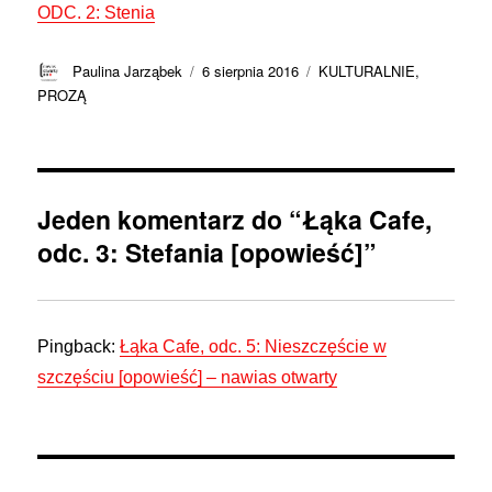
ODC. 2: Stenia
Autor
Data
Kategorie
Paulina Jarząbek
6 sierpnia 2016
KULTURALNIE
,
publikacji
PROZĄ
Jeden komentarz do “Łąka Cafe,
odc. 3: Stefania [opowieść]”
Pingback:
Łąka Cafe, odc. 5: Nieszczęście w
szczęściu [opowieść] – nawias otwarty