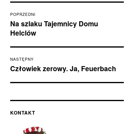
Nawigacja
POPRZEDNI
wpisu
Na szlaku Tajemnicy Domu
Poprzedni
Helclów
wpis:
NASTĘPNY
Człowiek zerowy. Ja, Feuerbach
Następny
wpis:
KONTAKT