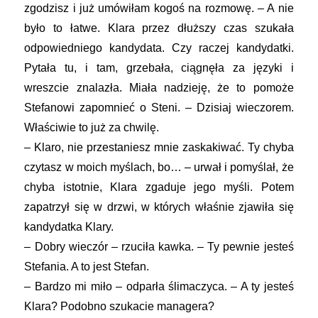
zgodzisz i już umówiłam kogoś na rozmowę. – A nie
było to łatwe. Klara przez dłuższy czas szukała
odpowiedniego kandydata. Czy raczej kandydatki.
Pytała tu, i tam, grzebała, ciągnęła za języki i
wreszcie znalazła. Miała nadzieję, że to pomoże
Stefanowi zapomnieć o Steni. – Dzisiaj wieczorem.
Właściwie to już za chwilę.
– Klaro, nie przestaniesz mnie zaskakiwać. Ty chyba
czytasz w moich myślach, bo… – urwał i pomyślał, że
chyba istotnie, Klara zgaduje jego myśli. Potem
zapatrzył się w drzwi, w których właśnie zjawiła się
kandydatka Klary.
– Dobry wieczór – rzuciła kawka. – Ty pewnie jesteś
Stefania. A to jest Stefan.
– Bardzo mi miło – odparła ślimaczyca. – A ty jesteś
Klara? Podobno szukacie managera?