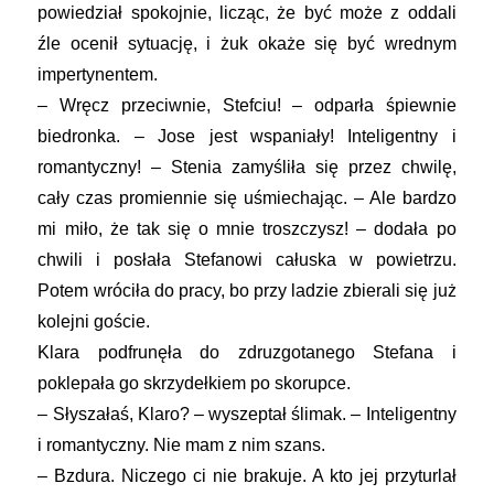
powiedział spokojnie, licząc, że być może z oddali
źle ocenił sytuację, i żuk okaże się być wrednym
impertynentem.
– Wręcz przeciwnie, Stefciu! – odparła śpiewnie
biedronka. – Jose jest wspaniały! Inteligentny i
romantyczny! – Stenia zamyśliła się przez chwilę,
cały czas promiennie się uśmiechając. – Ale bardzo
mi miło, że tak się o mnie troszczysz! – dodała po
chwili i posłała Stefanowi całuska w powietrzu.
Potem wróciła do pracy, bo przy ladzie zbierali się już
kolejni goście.
Klara podfrunęła do zdruzgotanego Stefana i
poklepała go skrzydełkiem po skorupce.
– Słyszałaś, Klaro? – wyszeptał ślimak. – Inteligentny
i romantyczny. Nie mam z nim szans.
– Bzdura. Niczego ci nie brakuje. A kto jej przyturlał