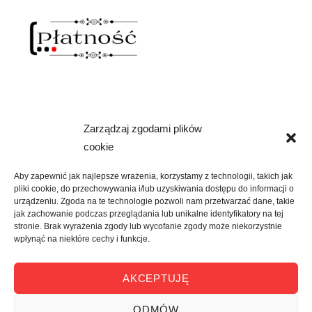
Zarządzaj zgodami plików
NAWIAS OTWARTY
cookie
rozwiń
SKLEP
menu
Aby zapewnić jak najlepsze wrażenia, korzystamy z technologii, takich jak
potomne
pliki cookie, do przechowywania i/lub uzyskiwania dostępu do informacji o
rozwiń
KREATYWNIE
urządzeniu. Zgoda na te technologie pozwoli nam przetwarzać dane, takie
menu
jak zachowanie podczas przeglądania lub unikalne identyfikatory na tej
potomne
stronie. Brak wyrażenia zgody lub wycofanie zgody może niekorzystnie
rozwiń
KULTURALNIE
wpłynąć na niektóre cechy i funkcje.
menu
potomne
rozwiń
O MNIE
AKCEPTUJĘ
menu
potomne
ODMÓW