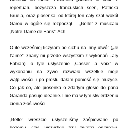
repertuaru bożyszcza francuskich scen, Patricka
Bruela, oraz piosenka, od której ten cały szał wokół
Garou w ogóle się rozpoczął – „Belle” z musicalu
„Notre-Dame de Paris”. Ach!
O ile wcześniej liczyłam po cichu na inny utwór („Je
t’aime”, znany mi przede wszystkim z wykonań Lary
Fabian), o tyle usłyszenie „Casser la voix” w
wykonaniu na żywo rozwiało wszelkie moje
wątpliwości i po prostu dałam ponieść się muzyce.
Co jak co, ale piosenka o zdartym głosie do pana
Garanda pasuje idealnie. I nie ma w tym stwierdzeniu
cienia złośliwości.
„Belle” wreszcie usłyszeliśmy zaśpiewane po
bożemu, czyli wszystkie trzy zwrotki oryginału,