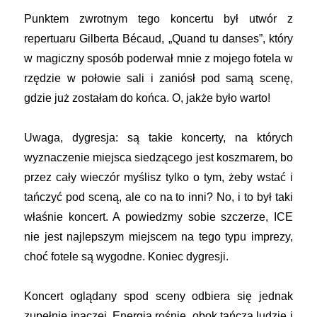
Punktem zwrotnym tego koncertu był utwór z
repertuaru Gilberta
Bécaud
, „Quand tu danses”, który
w magiczny sposób poderwał mnie z mojego fotela w
rzędzie w połowie sali i zaniósł pod samą scenę,
gdzie już zostałam do końca. O, jakże było warto!
Uwaga, dygresja: są takie koncerty, na których
wyznaczenie miejsca siedzącego jest koszmarem, bo
przez cały wieczór myślisz tylko o tym, żeby wstać i
tańczyć pod sceną, ale co na to inni? No, i to był taki
właśnie koncert. A powiedzmy sobie szczerze, ICE
nie jest najlepszym miejscem na tego typu imprezy,
choć fotele są wygodne. Koniec dygresji.
Koncert oglądany spod sceny odbiera się jednak
zupełnie inaczej. Energia rośnie, obok tańczą ludzie i