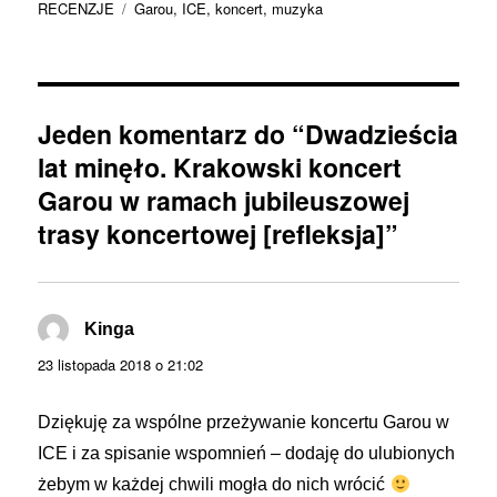
publikacji
Tagi
RECENZJE
Garou
,
ICE
,
koncert
,
muzyka
Jeden komentarz do “Dwadzieścia
lat minęło. Krakowski koncert
Garou w ramach jubileuszowej
trasy koncertowej [refleksja]”
Kinga
pisze:
23 listopada 2018 o 21:02
Dziękuję za wspólne przeżywanie koncertu Garou w
ICE i za spisanie wspomnień – dodaję do ulubionych
żebym w każdej chwili mogła do nich wrócić