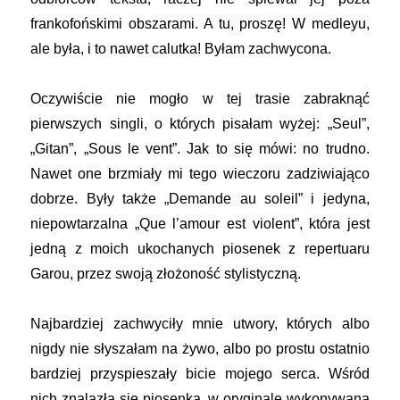
frankofońskimi obszarami. A tu, proszę! W medleyu,
ale była, i to nawet calutka! Byłam zachwycona.
Oczywiście nie mogło w tej trasie zabraknąć
pierwszych singli, o których pisałam wyżej: „Seul”,
„Gitan”, „Sous le vent”. Jak to się mówi: no trudno.
Nawet one brzmiały mi tego wieczoru zadziwiająco
dobrze. Były także „Demande au soleil” i jedyna,
niepowtarzalna „Que l’amour est violent”, która jest
jedną z moich ukochanych piosenek z repertuaru
Garou, przez swoją złożoność stylistyczną.
Najbardziej zachwyciły mnie utwory, których albo
nigdy nie słyszałam na żywo, albo po prostu ostatnio
bardziej przyspieszały bicie mojego serca. Wśród
nich znalazła się piosenka, w oryginale wykonywana