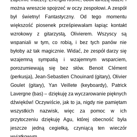
można wreszcie spojrzeć w oczy zespołowi. A zespół
był świetny! Fantastyczny. Od tego momentu
większość piosenek prześpiewałam łapiąc kontakt
wzrokowy z gitarzystą, Olivierem. Wszyscy są
wspaniali w tym, co robią, i bez tych panów nie
byłoby aż tak magicznie. Widać, że zespół darzy się
wzajemną sympatią i wzajemnym wsparciem,
porozumiewają się bez słów. Benoit Clément
(perkusja), Jean-Sebastien Chouinard (gitary), Olivier
Goulet (gitary), Yan Veillete (keyboardy), Patrick
Lavergne (bas) – dziękuję za wyczarowanie pięknych
dźwięków! Oczywiście, jak to ja, nigdy nie pamiętam
wszystkich nazwisk, więc za pomoc w ich
przytoczeniu dziękuję Agu, której obecność była
jeszcze jedną cegiełką, czyniącą ten wieczór
wyjątkowym.