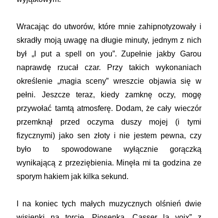
Wracając do utworów, które mnie zahipnotyzowały i
skradły moją uwagę na długie minuty, jednym z nich
był „I put a spell on you”. Zupełnie jakby Garou
naprawdę rzucał czar. Przy takich wykonaniach
określenie „magia sceny” wreszcie objawia się w
pełni. Jeszcze teraz, kiedy zamknę oczy, mogę
przywołać tamtą atmosferę. Dodam, że cały wieczór
przemknął przed oczyma duszy mojej (i tymi
fizycznymi) jako sen złoty i nie jestem pewna, czy
było to spowodowane wyłącznie gorączką
wynikającą z przeziębienia. Minęła mi ta godzina ze
sporym hakiem jak kilka sekund.
I na koniec tych małych muzycznych olśnień dwie
wisienki na torcie. Piosenka „Casser la voix” z