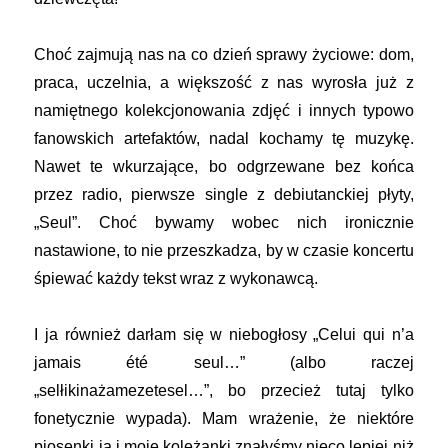
Choć zajmują nas na co dzień sprawy życiowe: dom,
praca, uczelnia, a większość z nas wyrosła już z
namiętnego kolekcjonowania zdjęć i innych typowo
fanowskich artefaktów, nadal kochamy tę muzykę.
Nawet te wkurzające, bo odgrzewane bez końca
przez radio, pierwsze single z debiutanckiej płyty,
„Seul”. Choć bywamy wobec nich ironicznie
nastawione, to nie przeszkadza, by w czasie koncertu
śpiewać każdy tekst wraz z wykonawcą.
I ja również darłam się w niebogłosy „Celui qui n’a
jamais été seul…” (albo raczej
„selłikinażamezetesel…”, bo przecież tutaj tylko
fonetycznie wypada). Mam wrażenie, że niektóre
piosenki ja i moje koleżanki znałyśmy nieco lepiej niż