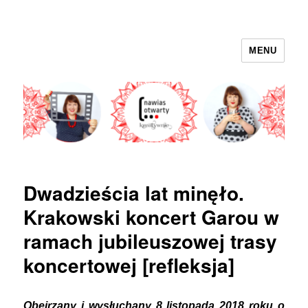
MENU
nawias otwarty
Dwadzieścia lat minęło.
Krakowski koncert Garou w
ramach jubileuszowej trasy
koncertowej [refleksja]
Obejrzany i wysłuchany 8 listopada 2018 roku o