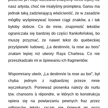
nasz artysta, choć nie miałyśmy promptera. Garou ma
jednak taką zadziwiającą właściwość, że w zasadzie
mógłby wyśpiewywać losowe ciągi znaków, a i tak
byłoby dobrze. Co do mnie, znajomość tekstów
ograniczała się bardziej do części frankofońskiej, bo
muszę przyznać, że nawet tekst do quebeckiej
przyśpiewki ludowej, „La destinn
é
e, la rose au bois”
znałam lepiej niż utwory Raya Charlesa. Co nie
przeszkadzało mi w śpiewaniu ich fragmentów.
Wspomniany utwór, „La destinn
é
e la rose au boi”, był
chyba jednym z najbardziej przeze mnie
wyczekanych. Ponieważ piosenka należy do nurtu
tzw. chansons à répondre, w których to konstrukcja
opiera się na powtarzaniu pewnych fraz przez
odbiorców tekstu, raczej nie śpiewał jej poza