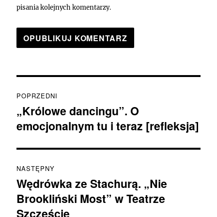
pisania kolejnych komentarzy.
Nawigacja
POPRZEDNI
wpisu
„Królowe dancingu”. O
Poprzedni
emocjonalnym tu i teraz [refleksja]
wpis:
NASTĘPNY
Wędrówka ze Stachurą. „Nie
Następny
Brookliński Most” w Teatrze
wpis:
Szczęście