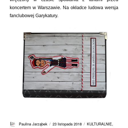
koncertem w Warszawie. Na okładce ludowa wersja
fanclubowej Garykatury.
Autor
Data
Kategorie
Paulina Jarząbek
23 listopada 2018
KULTURALNIE
,